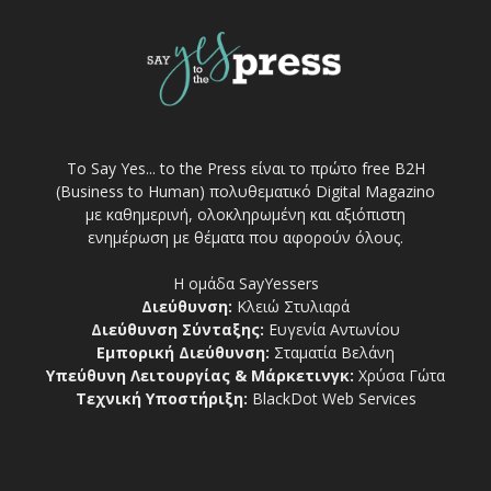
Το Say Yes... to the Press είναι το πρώτο free Β2Η
(Business to Human) πολυθεματικό Digital Magazino
με καθημερινή, ολοκληρωμένη και αξιόπιστη
ενημέρωση με θέματα που αφορούν όλους.
Η ομάδα SayYessers
Διεύθυνση:
Κλειώ Στυλιαρά
Διεύθυνση Σύνταξης:
Ευγενία Αντωνίου
Εμπορική Διεύθυνση:
Σταματία Βελάνη
Υπεύθυνη Λειτουργίας & Μάρκετινγκ:
Χρύσα Γώτα
Τεχνική Υποστήριξη:
BlackDot Web Services