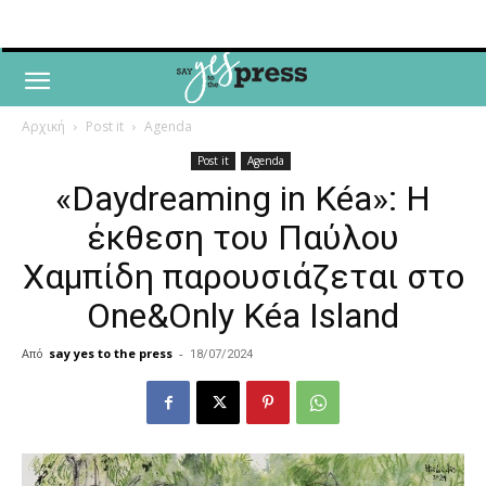
Αρχική
Post it
Agenda
Post it
Agenda
«Daydreaming in Kéa»: Η
έκθεση του Παύλου
Χαμπίδη παρουσιάζεται στο
One&Only Kéa Island
Από
say yes to the press
-
18/07/2024