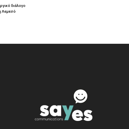
υργικό διάλογο
η Λεμεσό