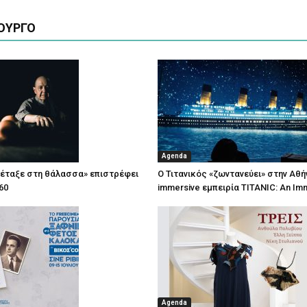
ΟΥΡΓΟ
Agenda
πέταξε στη θάλασσα» επιστρέφει
Ο Τιτανικός «ζωντανεύει» στην Αθή
60
immersive εμπειρία TITANIC: An Im
Agenda