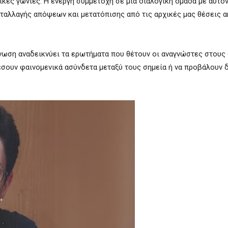
ές γωνίες. Η ενεργή συμμετοχή σε μια διαλογική ομάδα με αυτό
νταλλαγής απόψεων και μετατόπισης από τις αρχικές μας θέσεις α
γνωση αναδεικνύει τα ερωτήματα που θέτουν οι αναγνώστες στους
δέσουν φαινομενικά ασύνδετα μεταξύ τους σημεία ή να προβάλουν 