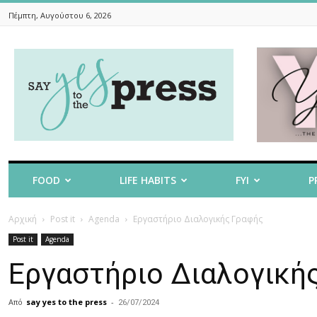
Πέμπτη, Αυγούστου 6, 2026
Say
Yes
To
The
Press
FOOD
LIFE HABITS
FYI
P
Αρχική
Post it
Agenda
Εργαστήριο Διαλογικής Γραφής
Post it
Agenda
Εργαστήριο Διαλογική
Από
say yes to the press
-
26/07/2024