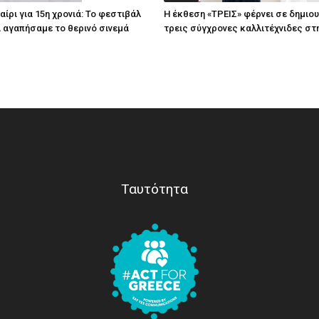
ίρι για 15η χρονιά: Το φεστιβάλ
Η έκθεση «ΤΡΕΙΣ» φέρνει σε δημιο
τί αγαπήσαμε το θερινό σινεμά
τρεις σύγχρονες καλλιτέχνιδες στ
Ταυτότητα