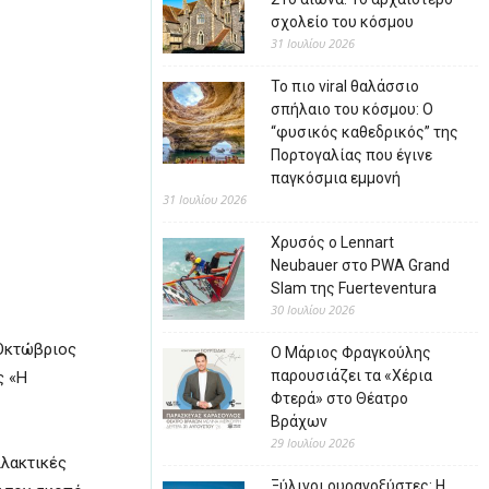
σχολείο του κόσμου
31 Ιουλίου 2026
Το πιο viral θαλάσσιο
σπήλαιο του κόσμου: Ο
“φυσικός καθεδρικός” της
Πορτογαλίας που έγινε
παγκόσμια εμμονή
31 Ιουλίου 2026
Χρυσός ο Lennart
Neubauer στο PWA Grand
Slam της Fuerteventura
30 Ιουλίου 2026
(Οκτώβριος
Ο Μάριος Φραγκούλης
παρουσιάζει τα «Χέρια
ς «Η
Φτερά» στο Θέατρο
Βράχων
29 Ιουλίου 2026
λλακτικές
Ξύλινοι ουρανοξύστες: Η