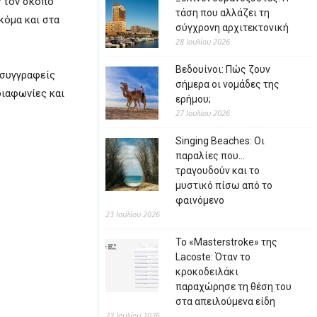
ν τον σκοπό
τάση που αλλάζει τη
κόμα και στα
σύγχρονη αρχιτεκτονική
28 Ιουλίου 2026
Βεδουίνοι: Πώς ζουν
 συγγραφείς
σήμερα οι νομάδες της
διαφωνίες και
ερήμου;
27 Ιουλίου 2026
Singing Beaches: Οι
παραλίες που…
τραγουδούν και το
μυστικό πίσω από το
φαινόμενο
23 Ιουλίου 2026
Το «Masterstroke» της
Lacoste: Όταν το
κροκοδειλάκι
παραχώρησε τη θέση του
στα απειλούμενα είδη
23 Ιουλίου 2026