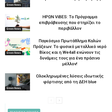
Green News
ΗΡΩΝ ViBES: Το Πρόγραμμα
επιβράβευσης που στηρίζει το
περιβάλλον
Green News
Παγκόσμιο Πρωτάθλημα Καλών
Πράξεων: Το φυσικό μεταλλικό νερό
Βίκος και η We4all ενώνουν τις
Green News
δυνάμεις τους για ένα πράσινο
μέλλον!
Ολοκληρωμένες λύσεις ιδιωτικής
φόρτισης από τη ΔΕΗ blue
Green News