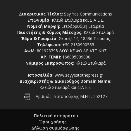
Διακριτικός Τίτλος:
Say Yes Communications
Επωνυμία:
Κλειώ Στυλιαρά και ΣΙΑ Ε.Ε.
Νομική Μορφή:
Ετερόρρυθμη Εταιρεία
Ιδιοκτήτης & Κύριος Μέτοχος:
Κλειώ Στυλιαρά
Έδρα & Γραφεία:
Σκουζέ 14, 18536 Πειραιάς
Τηλέφωνο:
+30 2130990585
ΑΦΜ:
801923795
ΔΟΥ:
ΚΕ.ΦΟ.ΔΕ ΑΤΤΙΚΗΣ
ΑΡ. ΓΕΜΗ:
166005009000
Νόμιμος Εκπρόσωπος:
Κλειώ Στυλιαρά
Ιστοσελίδα:
www.sayyestothepress.gr
Διαχειριστής & Δικαιούχος Domain Name:
Κλειώ Στυλιαρά και ΣΙΑ Ε.Ε.
Αριθμός Πιστοποίησης Μ.Η.Τ. 252127
Πολιτική απορρήτου
Όροι χρήσης
Δήλωση συμμόρφωσης