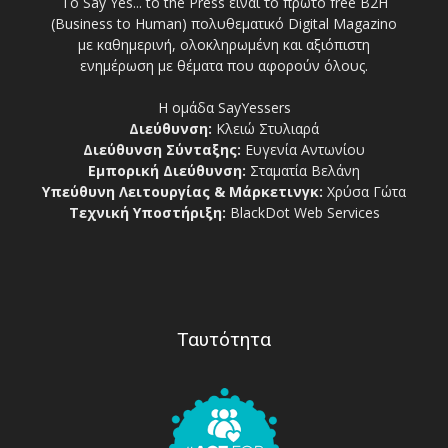
Το Say Yes... to the Press είναι το πρώτο free Β2Η
(Business to Human) πολυθεματικό Digital Magazino
με καθημερινή, ολοκληρωμένη και αξιόπιστη
ενημέρωση με θέματα που αφορούν όλους.
Η ομάδα SayYessers
Διεύθυνση:
Κλειώ Στυλιαρά
Διεύθυνση Σύνταξης:
Ευγενία Αντωνίου
Εμπορική Διεύθυνση:
Σταματία Βελάνη
Υπεύθυνη Λειτουργίας & Μάρκετινγκ:
Χρύσα Γώτα
Τεχνική Υποστήριξη:
BlackDot Web Services
Ταυτότητα