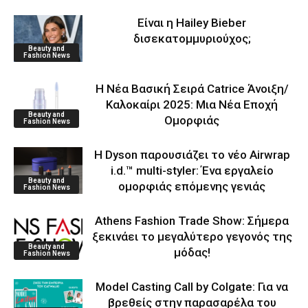
Είναι η Hailey Bieber
δισεκατομμυριούχος;
Beauty and
Fashion News
Η Νέα Βασική Σειρά Catrice Άνοιξη/
Καλοκαίρι 2025: Μια Νέα Εποχή
Beauty and
Ομορφιάς
Fashion News
Η Dyson παρουσιάζει το νέο Airwrap
i.d.™ multi-styler: Ένα εργαλείο
Beauty and
ομορφιάς επόμενης γενιάς
Fashion News
Athens Fashion Trade Show: Σήμερα
ξεκινάει το μεγαλύτερο γεγονός της
Beauty and
μόδας!
Fashion News
Model Casting Call by Colgate: Για να
βρεθείς στην παρασαρέλα του