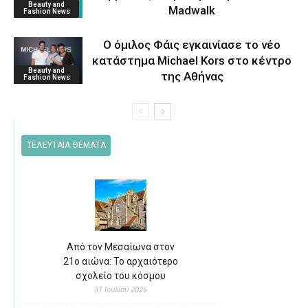
Beauty and
Μadwalk
Fashion News
O όμιλος Φάις εγκαινίασε το νέο
κατάστημα Michael Kors στο κέντρο
Beauty and
της Αθήνας
Fashion News
ΤΕΛΕΥΤΑΙΑ ΘΕΜΑΤΑ
Από τον Μεσαίωνα στον
21ο αιώνα: Το αρχαιότερο
σχολείο του κόσμου
31 Ιουλίου 2026