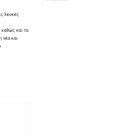
ις λευκές
, καθώς και τα
η νέα και
υ