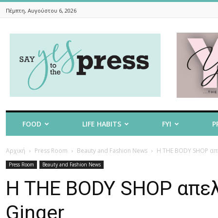
Πέμπτη, Αυγούστου 6, 2026
Say
Yes
To
The
Press
FOOD
LIFE HABITS
FYI
P
Αρχική
Press Room
Beauty and Fashion News
Η THE BODY SHOP απε
Press Room
Beauty and Fashion News
Η THE BODY SHOP απελ
Ginger