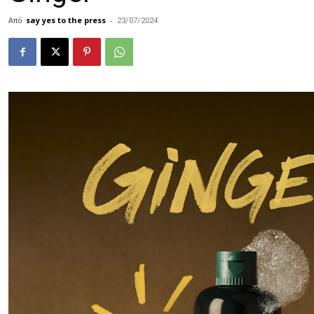
Από
say yes to the press
-
23/07/2024