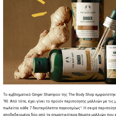
Το εμβληματικό Ginger Shampoo της The Body Shop εμφανίστηκ
‘90. Από τότε, έχει γίνει το προϊόν περιποίησης μαλλιών με τι
πωλείται κάθε 7 δευτερόλεπτα παγκοσμίως¹. Η σειρά περιποίησ
αποδεδειγμένα δύο από τα σημαντικότερα θέματα μαλλιών που επ