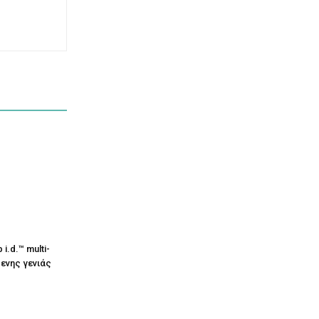
i.d.™ multi-
μενης γενιάς