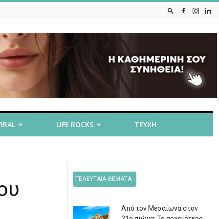
VIRAL
LIFE ROCKS
ΤΕΥΧΗ
ΤΕΛΕΥΤΑΙΑ ΘΕΜΑΤΑ
ου
Από τον Μεσαίωνα στον
21ο αιώνα: Το αρχαιότερο