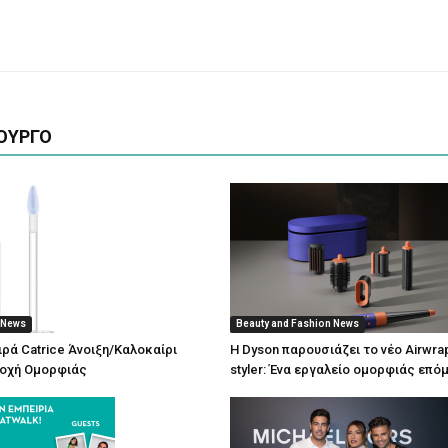
ΟΥΡΓΟ
 News
Beauty and Fashion News
ιρά Catrice Άνοιξη/Καλοκαίρι
Η Dyson παρουσιάζει το νέο Airwrap 
ποχή Ομορφιάς
styler: Ένα εργαλείο ομορφιάς επό