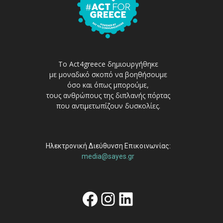
Το Act4greece δημιουργήθηκε
με μοναδικό σκοπό να βοηθήσουμε
όσο και όπως μπορούμε,
τους ανθρώπους της διπλανής πόρτας
που αντιμετωπίζουν δυσκολίες.
Ηλεκτρονική Διεύθυνση Επικοινωνίας:
media@sayes.gr
Facebook
Instagram
Linkedin