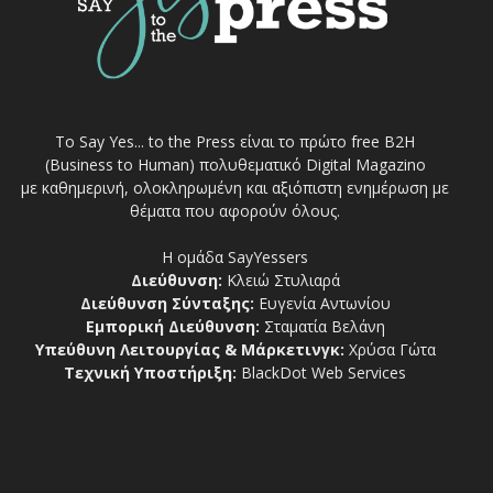
Το Say Yes... to the Press είναι το πρώτο free Β2Η
(Business to Human) πολυθεματικό Digital Magazino
με καθημερινή, ολοκληρωμένη και αξιόπιστη ενημέρωση με
θέματα που αφορούν όλους.
Η ομάδα SayYessers
Διεύθυνση:
Κλειώ Στυλιαρά
Διεύθυνση Σύνταξης:
Ευγενία Αντωνίου
Εμπορική Διεύθυνση:
Σταματία Βελάνη
Υπεύθυνη Λειτουργίας & Μάρκετινγκ:
Χρύσα Γώτα
Τεχνική Υποστήριξη:
BlackDot Web Services