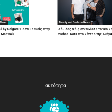
 News
Beauty and Fashion News
ll by Colgate: Για να βρεθείς στην
O όμιλος Φάις εγκαινίασε το νέο 
 Μadwalk
Michael Kors στο κέντρο της Αθήν
Ταυτότητα