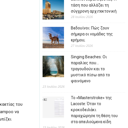
τάση που αλλάζει τη
σύγχρονη αρχιτεκτονική
28 Ιουλίου 2026
Βεδουίνοι: Πώς ζουν
σήμερα οι νομάδες της
ερήμου;
27 Ιουλίου 2026
Singing Beaches: Οι
παραλίες που…
τραγουδούν και το
μυστικό πίσω από το
φαινόμενο
23 Ιουλίου 2026
Το «Masterstroke» της
Lacoste: Όταν το
καετίας του
κροκοδειλάκι
Shampoo να
παραχώρησε τη θέση του
ωπίζει
στα απειλούμενα είδη
23 Ιουλίου 2026