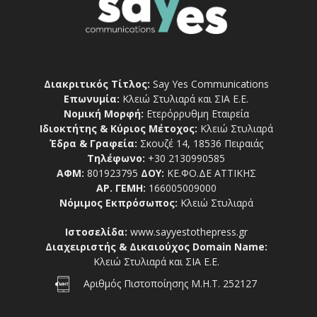
Διακριτικός Τίτλος:
Say Yes Communications
Επωνυμία:
Κλειώ Στυλιαρά και ΣΙΑ Ε.Ε.
Νομική Μορφή:
Ετερόρρυθμη Εταιρεία
Ιδιοκτήτης & Κύριος Μέτοχος:
Κλειώ Στυλιαρά
Έδρα & Γραφεία:
Σκουζέ 14, 18536 Πειραιάς
Τηλέφωνο:
+30 2130990585
ΑΦΜ:
801923795
ΔΟΥ:
ΚΕ.ΦΟ.ΔΕ ΑΤΤΙΚΗΣ
ΑΡ. ΓΕΜΗ:
166005009000
Νόμιμος Εκπρόσωπος:
Κλειώ Στυλιαρά
Ιστοσελίδα:
www.sayyestothepress.gr
Διαχειριστής & Δικαιούχος Domain Name:
Κλειώ Στυλιαρά και ΣΙΑ Ε.Ε.
Αριθμός Πιστοποίησης Μ.Η.Τ. 252127