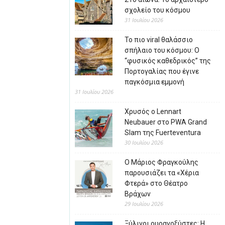
σχολείο του κόσμου
31 Ιουλίου 2026
Το πιο viral θαλάσσιο
σπήλαιο του κόσμου: Ο
“φυσικός καθεδρικός” της
Πορτογαλίας που έγινε
παγκόσμια εμμονή
31 Ιουλίου 2026
Χρυσός ο Lennart
Neubauer στο PWA Grand
Slam της Fuerteventura
30 Ιουλίου 2026
Ο Μάριος Φραγκούλης
παρουσιάζει τα «Χέρια
Φτερά» στο Θέατρο
Βράχων
29 Ιουλίου 2026
Ξύλινοι ουρανοξύστες: Η