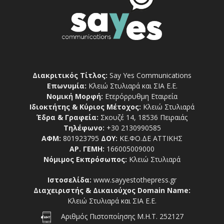
Διακριτικός Τίτλος:
Say Yes Communications
Επωνυμία:
Κλειώ Στυλιαρά και ΣΙΑ Ε.Ε.
Νομική Μορφή:
Ετερόρρυθμη Εταιρεία
Ιδιοκτήτης & Κύριος Μέτοχος:
Κλειώ Στυλιαρά
Έδρα & Γραφεία:
Σκουζέ 14, 18536 Πειραιάς
Τηλέφωνο:
+30 2130990585
ΑΦΜ:
801923795
ΔΟΥ:
ΚΕ.ΦΟ.ΔΕ ΑΤΤΙΚΗΣ
ΑΡ. ΓΕΜΗ:
166005009000
Νόμιμος Εκπρόσωπος:
Κλειώ Στυλιαρά
Ιστοσελίδα:
www.sayyestothepress.gr
Διαχειριστής & Δικαιούχος Domain Name:
Κλειώ Στυλιαρά και ΣΙΑ Ε.Ε.
Αριθμός Πιστοποίησης Μ.Η.Τ. 252127