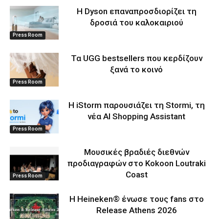
Η Dyson επαναπροσδιορίζει τη
δροσιά του καλοκαιριού
Press Room
Τα UGG bestsellers που κερδίζουν
ξανά το κοινό
Press Room
Η iStorm παρουσιάζει τη Stormi, τη
νέα AI Shopping Assistant
Press Room
Μουσικές βραδιές διεθνών
προδιαγραφών στο Kokoon Loutraki
Coast
Press Room
Η Heineken® ένωσε τους fans στο
Release Athens 2026