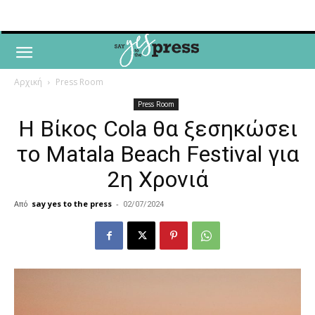
Αρχική
Press Room
Press Room
Η Βίκος Cola θα ξεσηκώσει
το Matala Beach Festival για
2η Χρονιά
Από
say yes to the press
-
02/07/2024