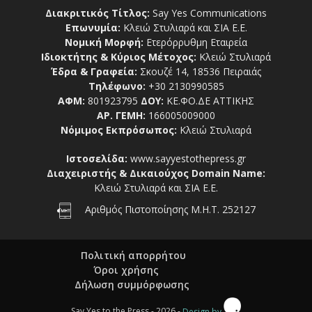
Διακριτικός Τίτλος:
Say Yes Communications
Επωνυμία:
Κλειώ Στυλιαρά και ΣΙΑ Ε.Ε.
Νομική Μορφή:
Ετερόρρυθμη Εταιρεία
Ιδιοκτήτης & Κύριος Μέτοχος:
Κλειώ Στυλιαρά
Έδρα & Γραφεία:
Σκουζέ 14, 18536 Πειραιάς
Τηλέφωνο:
+30 2130990585
ΑΦΜ:
801923795
ΔΟΥ:
ΚΕ.ΦΟ.ΔΕ ΑΤΤΙΚΗΣ
ΑΡ. ΓΕΜΗ:
166005009000
Νόμιμος Εκπρόσωπος:
Κλειώ Στυλιαρά
Ιστοσελίδα:
www.sayyestothepress.gr
Διαχειριστής & Δικαιούχος Domain Name:
Κλειώ Στυλιαρά και ΣΙΑ Ε.Ε.
Αριθμός Πιστοποίησης Μ.Η.Τ. 252127
Πολιτική απορρήτου
Όροι χρήσης
Δήλωση συμμόρφωσης
Say Yes to the Press - 2026 -
Design by