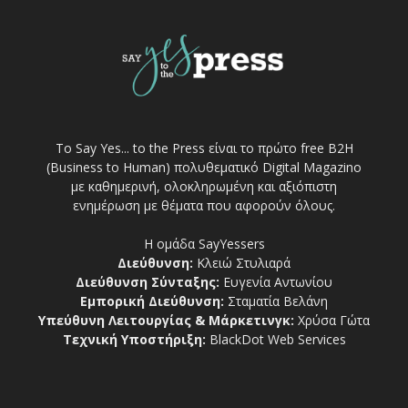
Το Say Yes... to the Press είναι το πρώτο free Β2Η
(Business to Human) πολυθεματικό Digital Magazino
με καθημερινή, ολοκληρωμένη και αξιόπιστη
ενημέρωση με θέματα που αφορούν όλους.
Η ομάδα SayYessers
Διεύθυνση:
Κλειώ Στυλιαρά
Διεύθυνση Σύνταξης:
Ευγενία Αντωνίου
Εμπορική Διεύθυνση:
Σταματία Βελάνη
Υπεύθυνη Λειτουργίας & Μάρκετινγκ:
Χρύσα Γώτα
Τεχνική Υποστήριξη:
BlackDot Web Services