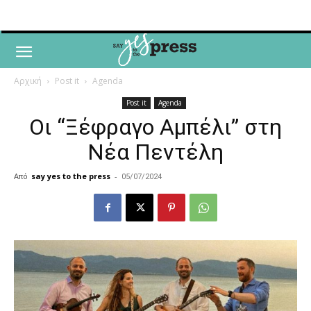
Αρχική
Post it
Agenda
Post it
Agenda
Οι “Ξέφραγο Αμπέλι” στη
Νέα Πεντέλη
Από
say yes to the press
-
05/07/2024