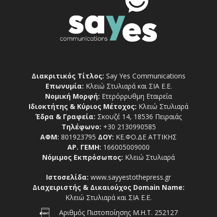
Διακριτικός Τίτλος:
Say Yes Communications
Επωνυμία:
Κλειώ Στυλιαρά και ΣΙΑ Ε.Ε.
Νομική Μορφή:
Ετερόρρυθμη Εταιρεία
Ιδιοκτήτης & Κύριος Μέτοχος:
Κλειώ Στυλιαρά
Έδρα & Γραφεία:
Σκουζέ 14, 18536 Πειραιάς
Τηλέφωνο:
+30 2130990585
ΑΦΜ:
801923795
ΔΟΥ:
ΚΕ.ΦΟ.ΔΕ ΑΤΤΙΚΗΣ
ΑΡ. ΓΕΜΗ:
166005009000
Νόμιμος Εκπρόσωπος:
Κλειώ Στυλιαρά
Ιστοσελίδα:
www.sayyestothepress.gr
Διαχειριστής & Δικαιούχος Domain Name:
Κλειώ Στυλιαρά και ΣΙΑ Ε.Ε.
Αριθμός Πιστοποίησης Μ.Η.Τ. 252127