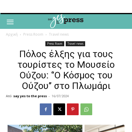
Αρχική
Press Room
Travel news
Press Room
Travel news
Πόλος έλξης για τους
τουρίστες το Μουσείο
Ούζου: ‘’Ο Κόσμος του
Ούζου’’ στο Πλωμάρι
Από
say yes to the press
-
16/07/2024