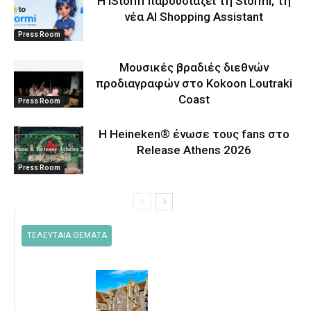
Η iStorm παρουσιάζει τη Stormi, τη
νέα AI Shopping Assistant
Press Room
Μουσικές βραδιές διεθνών
προδιαγραφών στο Kokoon Loutraki
Coast
Press Room
Η Heineken® ένωσε τους fans στο
Release Athens 2026
Press Room
ΤΕΛΕΥΤΑΙΑ ΘΕΜΑΤΑ