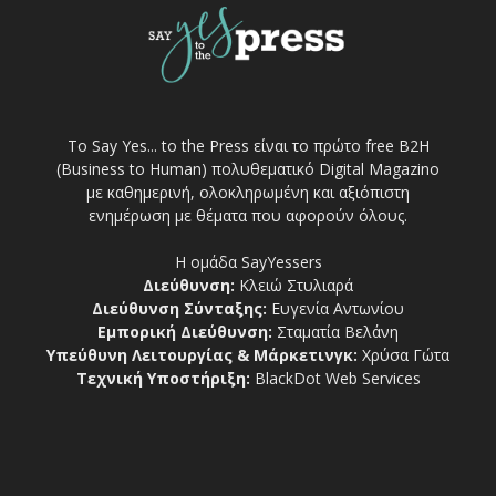
Το Say Yes... to the Press είναι το πρώτο free Β2Η
(Business to Human) πολυθεματικό Digital Magazino
με καθημερινή, ολοκληρωμένη και αξιόπιστη
ενημέρωση με θέματα που αφορούν όλους.
Η ομάδα SayYessers
Διεύθυνση:
Κλειώ Στυλιαρά
Διεύθυνση Σύνταξης:
Ευγενία Αντωνίου
Εμπορική Διεύθυνση:
Σταματία Βελάνη
Υπεύθυνη Λειτουργίας & Μάρκετινγκ:
Χρύσα Γώτα
Τεχνική Υποστήριξη:
BlackDot Web Services