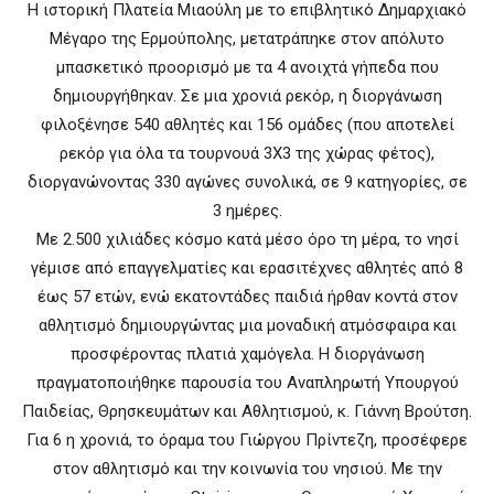
Η ιστορική Πλατεία Μιαούλη με το επιβλητικό Δημαρχιακό
Μέγαρο της Ερμούπολης, μετατράπηκε στον απόλυτο
μπασκετικό προορισμό με τα 4 ανοιχτά γήπεδα που
δημιουργήθηκαν. Σε μια χρονιά ρεκόρ, η διοργάνωση
φιλοξένησε 540 αθλητές και 156 ομάδες (που αποτελεί
ρεκόρ για όλα τα τουρνουά 3X3 της χώρας φέτος),
διοργανώνοντας 330 αγώνες συνολικά, σε 9 κατηγορίες, σε
3 ημέρες.
Με 2.500 χιλιάδες κόσμο κατά μέσο όρο τη μέρα, το νησί
γέμισε από επαγγελματίες και ερασιτέχνες αθλητές από 8
έως 57 ετών, ενώ εκατοντάδες παιδιά ήρθαν κοντά στον
αθλητισμό δημιουργώντας μια μοναδική ατμόσφαιρα και
προσφέροντας πλατιά χαμόγελα. Η διοργάνωση
πραγματοποιήθηκε παρουσία του Αναπληρωτή Υπουργού
Παιδείας, Θρησκευμάτων και Αθλητισμού, κ. Γιάννη Βρούτση.
Για 6 η χρονιά, το όραμα του Γιώργου Πρίντεζη, προσέφερε
στον αθλητισμό και την κοινωνία του νησιού. Με την