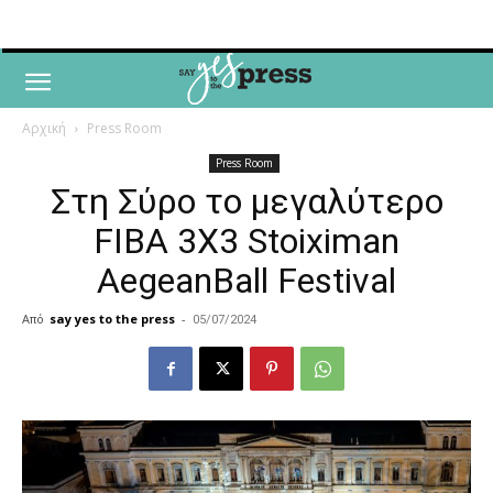
Αρχική
Press Room
Press Room
Στη Σύρο το μεγαλύτερο
FIBA 3X3 Stoiximan
AegeanBall Festival
Από
say yes to the press
-
05/07/2024