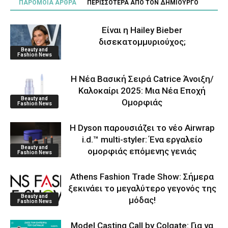
ΠΑΡΟΜΟΙΑ ΑΡΘΡΑ
ΠΕΡΙΣΣΟΤΕΡΑ ΑΠΟ ΤΟΝ ΔΗΜΙΟΥΡΓΟ
Είναι η Hailey Bieber
δισεκατομμυριούχος;
Beauty and
Fashion News
Η Νέα Βασική Σειρά Catrice Άνοιξη/
Καλοκαίρι 2025: Μια Νέα Εποχή
Beauty and
Ομορφιάς
Fashion News
Η Dyson παρουσιάζει το νέο Airwrap
i.d.™ multi-styler: Ένα εργαλείο
Beauty and
ομορφιάς επόμενης γενιάς
Fashion News
Athens Fashion Trade Show: Σήμερα
ξεκινάει το μεγαλύτερο γεγονός της
Beauty and
μόδας!
Fashion News
Model Casting Call by Colgate: Για να