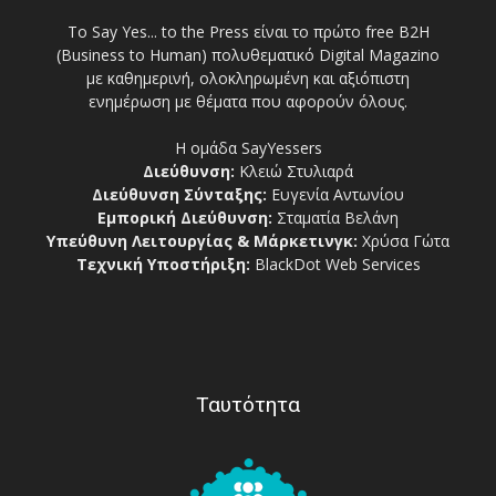
Το Say Yes... to the Press είναι το πρώτο free Β2Η
(Business to Human) πολυθεματικό Digital Magazino
με καθημερινή, ολοκληρωμένη και αξιόπιστη
ενημέρωση με θέματα που αφορούν όλους.
Η ομάδα SayYessers
Διεύθυνση:
Κλειώ Στυλιαρά
Διεύθυνση Σύνταξης:
Ευγενία Αντωνίου
Εμπορική Διεύθυνση:
Σταματία Βελάνη
Υπεύθυνη Λειτουργίας & Μάρκετινγκ:
Χρύσα Γώτα
Τεχνική Υποστήριξη:
BlackDot Web Services
Ταυτότητα