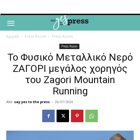
Αρχική
Press Room
Press Room
Press Room
Το Φυσικό Μεταλλικό Νερό
ΖΑΓΟΡΙ μεγάλος χορηγός
του Zagori Mountain
Running
Από
say yes to the press
-
26/07/2024