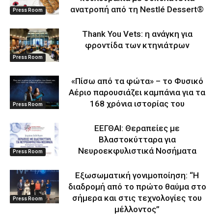
ανατροπή από τη Nestlé Dessert®
Press Room
Thank You Vets: η ανάγκη για
φροντίδα των κτηνιάτρων
Press Room
«Πίσω από τα φώτα» – το Φυσικό
Αέριο παρουσιάζει καμπάνια για τα
168 χρόνια ιστορίας του
Press Room
ΕΕΓΘΑΙ: Θεραπείες με
Βλαστοκύτταρα για
Νευροεκφυλιστικά Νοσήματα
Press Room
Eξωσωματική γονιμοποίηση: “Η
διαδρομή από το πρώτο θαύμα στο
σήμερα και στις τεχνολογίες του
Press Room
μέλλοντος’’