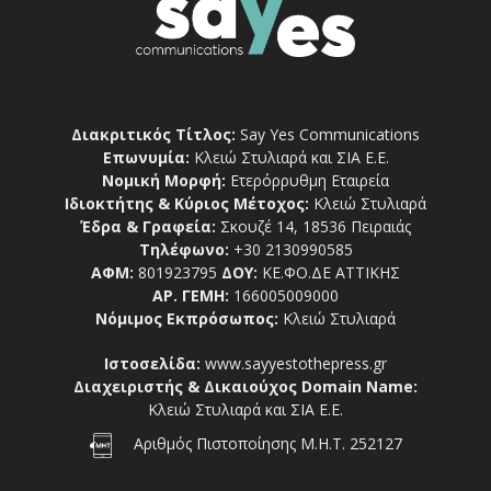
Διακριτικός Τίτλος:
Say Yes Communications
Επωνυμία:
Κλειώ Στυλιαρά και ΣΙΑ Ε.Ε.
Νομική Μορφή:
Ετερόρρυθμη Εταιρεία
Ιδιοκτήτης & Κύριος Μέτοχος:
Κλειώ Στυλιαρά
Έδρα & Γραφεία:
Σκουζέ 14, 18536 Πειραιάς
Τηλέφωνο:
+30 2130990585
ΑΦΜ:
801923795
ΔΟΥ:
ΚΕ.ΦΟ.ΔΕ ΑΤΤΙΚΗΣ
ΑΡ. ΓΕΜΗ:
166005009000
Νόμιμος Εκπρόσωπος:
Κλειώ Στυλιαρά
Ιστοσελίδα:
www.sayyestothepress.gr
Διαχειριστής & Δικαιούχος Domain Name:
Κλειώ Στυλιαρά και ΣΙΑ Ε.Ε.
Αριθμός Πιστοποίησης Μ.Η.Τ. 252127