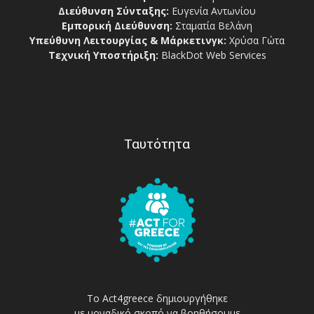
Διεύθυνση Σύνταξης:
Ευγενία Αντωνίου
Εμπορική Διεύθυνση:
Σταματία Βελάνη
Υπεύθυνη Λειτουργίας & Μάρκετινγκ:
Χρύσα Γώτα
Τεχνική Υποστήριξη:
BlackDot Web Services
Ταυτότητα
Το Act4greece δημιουργήθηκε
με μοναδικό σκοπό να βοηθήσουμε