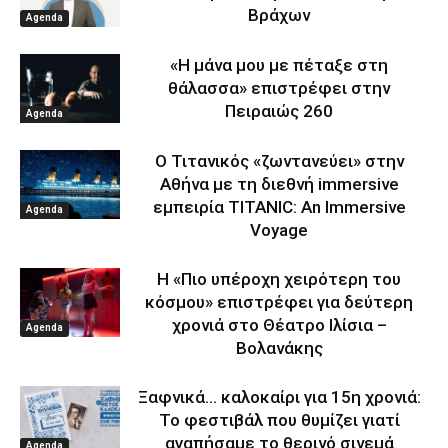
Βράχων
Agenda
«Η μάνα μου με πέταξε στη
θάλασσα» επιστρέφει στην
Πειραιώς 260
Agenda
Ο Τιτανικός «ζωντανεύει» στην
Αθήνα με τη διεθνή immersive
εμπειρία TITANIC: An Immersive
Agenda
Voyage
Η «Πιο υπέροχη χειρότερη του
κόσμου» επιστρέφει για δεύτερη
χρονιά στο Θέατρο Ιλίσια –
Agenda
Βολανάκης
Ξαφνικά… καλοκαίρι για 15η χρονιά:
Το φεστιβάλ που θυμίζει γιατί
αγαπήσαμε το θερινό σινεμά
Agenda