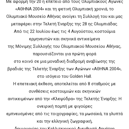
Με αφορμή την 20 η επέτειο από τους Ολυμπιακούς Αγώνες
«ΑΘΗΝΑ 2004» και τη φετινή Ολυμπιακή χρονιά, το
Ολυμπιακό Μουσείο Αθήνας ανοίγει τη Συλλογή του και μας
μεταφέρει στην Τελετή Έναρξης της 28 ης Ολυμπιάδας.
Από τις 22 Ιουλίου έως τις 4 Αυγούστου, κοστούμια
ερμηνευτών και σκηνικά αντικείμενα
της Μόνιμης Συλλογής του Ολυμπιακού Μουσείου Αθήνας,
παρουσιάζονται για πρώτη φορά
στο κοινό σε μια μοναδική διαδρομή αναβίωσης της
βραδιάς της Τελετής Έναρξης των Αγώνων «ΑΘΗΝΑ 2004»,
στο ισόγειο του Golden Hall.
Η επετειακή έκθεση, αποτελείται από 8 σταθμούς με
συνθέσεις κοστουμιών και σκηνικών
αντικειμένων από την «Κλεψύδρα» της Τελετής Έναρξης. Η
ονειρική πομπή με φιγούρες
εμπνευσμένες από τις τοιχογραφίες, τα μωσαϊκά, τα γλυπτά
και την ελληνική ζωγραφική,
δημιουργίας του Καλλιτεχνικού Διευθυντή Δημήτρη