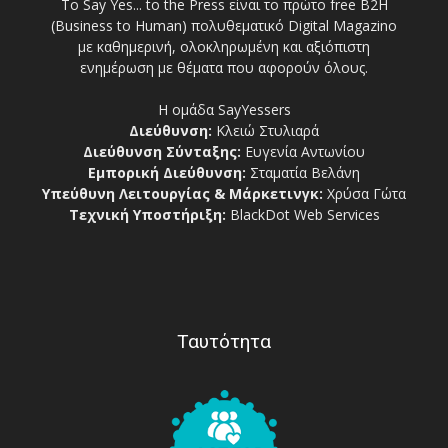
Το Say Yes... to the Press είναι το πρώτο free Β2Η
(Business to Human) πολυθεματικό Digital Magazino
με καθημερινή, ολοκληρωμένη και αξιόπιστη
ενημέρωση με θέματα που αφορούν όλους.
Η ομάδα SayYessers
Διεύθυνση:
Κλειώ Στυλιαρά
Διεύθυνση Σύνταξης:
Ευγενία Αντωνίου
Εμπορική Διεύθυνση:
Σταματία Βελάνη
Υπεύθυνη Λειτουργίας & Μάρκετινγκ:
Χρύσα Γώτα
Τεχνική Υποστήριξη:
BlackDot Web Services
Ταυτότητα