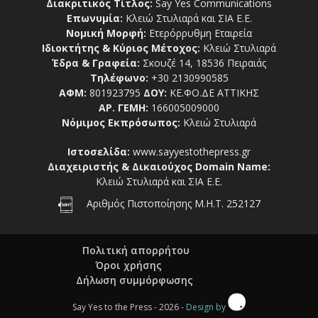
Διακριτικός Τίτλος:
Say Yes Communications
Επωνυμία:
Κλειώ Στυλιαρά και ΣΙΑ Ε.Ε.
Νομική Μορφή:
Ετερόρρυθμη Εταιρεία
Ιδιοκτήτης & Κύριος Μέτοχος:
Κλειώ Στυλιαρά
Έδρα & Γραφεία:
Σκουζέ 14, 18536 Πειραιάς
Τηλέφωνο:
+30 2130990585
ΑΦΜ:
801923795
ΔΟΥ:
ΚΕ.ΦΟ.ΔΕ ΑΤΤΙΚΗΣ
ΑΡ. ΓΕΜΗ:
166005009000
Νόμιμος Εκπρόσωπος:
Κλειώ Στυλιαρά
Ιστοσελίδα:
www.sayyestothepress.gr
Διαχειριστής & Δικαιούχος Domain Name:
Κλειώ Στυλιαρά και ΣΙΑ Ε.Ε.
Αριθμός Πιστοποίησης Μ.Η.Τ. 252127
Πολιτική απορρήτου
Όροι χρήσης
Δήλωση συμμόρφωσης
Say Yes to the Press - 2026 -
Design by