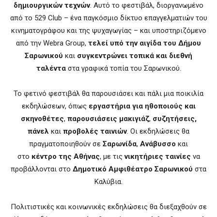
δημιουργικών τεχνών
. Αυτό το φεστιβάλ, διοργανωμένο
από το 529 Club – ένα παγκόσμιο δίκτυο επαγγελματιών του
κινηματογράφου και της ψυχαγωγίας – και υποστηριζόμενο
από την Webra Group,
τελεί υπό την αιγίδα του Δήμου
Σαρωνικού
και
συγκεντρώνει τοπικά και διεθνή
ταλέντα
στα γραφικά τοπία του Σαρωνικού.
Το φετινό φεστιβάλ θα παρουσιάσει και πάλι μια ποικιλία
εκδηλώσεων, όπως
εργαστήρια για ηθοποιούς και
σκηνοθέτες
,
παρουσιάσεις μακιγιάζ
,
συζητήσεις,
πάνελ
και
προβολές ταινιών
. Οι εκδηλώσεις θα
πραγματοποιηθούν σε
Σαρωνίδα
,
Ανάβυσσο
και
στο
κέντρο της Αθήνας
, με τις
νικητήριες ταινίες
να
προβάλλονται στο
Δημοτικό Αμφιθέατρο Σαρωνικού
στα
Καλύβια.
Πολιτιστικές και κοινωνικές εκδηλώσεις θα διεξαχθούν σε