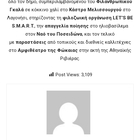
όλο τον δήμο, συμπεριλαμβανομένου του
Φιλανθρωπικού
Γκαλά
σε κόκκινο χαλί στο
Κάστρο Μελισσουργού
στο
Λαγονήσι, στηρίζοντας τη
φιλοζωική οργάνωση LET’S BE
S.M.A.R.T.
, την
απαγγελία ποίησης
στο ηλιοβασίλεμα
στον
Ναό του Ποσειδώνα
, και τον τελικό
με
παραστάσεις
από τοπικούς και διεθνείς καλλιτέχνες
στο
Αμφιθέατρο της Φώκαιας
στην ακτή της Αθηναϊκής
Ριβιέρας.
Post Views:
3,109