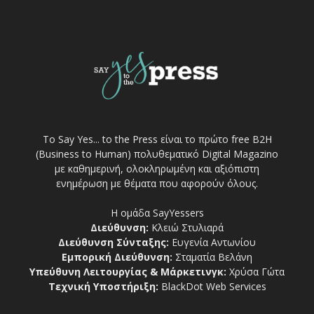
Το Say Yes... to the Press είναι το πρώτο free Β2Η
(Business to Human) πολυθεματικό Digital Magazino
με καθημερινή, ολοκληρωμένη και αξιόπιστη
ενημέρωση με θέματα που αφορούν όλους.
Η ομάδα SayYessers
Διεύθυνση:
Κλειώ Στυλιαρά
Διεύθυνση Σύνταξης:
Ευγενία Αντωνίου
Εμπορική Διεύθυνση:
Σταματία Βελάνη
Υπεύθυνη Λειτουργίας & Μάρκετινγκ:
Χρύσα Γώτα
Τεχνική Υποστήριξη:
BlackDot Web Services