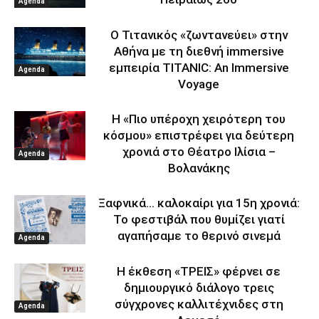
Agenda
Ο Τιτανικός «ζωντανεύει» στην
Αθήνα με τη διεθνή immersive
εμπειρία TITANIC: An Immersive
Agenda
Voyage
Η «Πιο υπέροχη χειρότερη του
κόσμου» επιστρέφει για δεύτερη
χρονιά στο Θέατρο Ιλίσια –
Agenda
Βολανάκης
Ξαφνικά… καλοκαίρι για 15η χρονιά:
Το φεστιβάλ που θυμίζει γιατί
αγαπήσαμε το θερινό σινεμά
Agenda
Η έκθεση «ΤΡΕΙΣ» φέρνει σε
δημιουργικό διάλογο τρεις
σύγχρονες καλλιτέχνιδες στη
Agenda