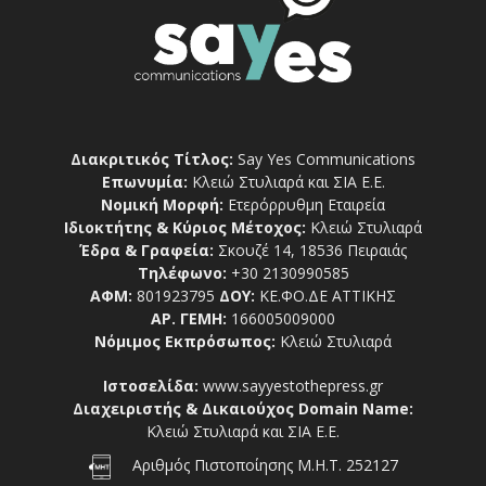
Διακριτικός Τίτλος:
Say Yes Communications
Επωνυμία:
Κλειώ Στυλιαρά και ΣΙΑ Ε.Ε.
Νομική Μορφή:
Ετερόρρυθμη Εταιρεία
Ιδιοκτήτης & Κύριος Μέτοχος:
Κλειώ Στυλιαρά
Έδρα & Γραφεία:
Σκουζέ 14, 18536 Πειραιάς
Τηλέφωνο:
+30 2130990585
ΑΦΜ:
801923795
ΔΟΥ:
ΚΕ.ΦΟ.ΔΕ ΑΤΤΙΚΗΣ
ΑΡ. ΓΕΜΗ:
166005009000
Νόμιμος Εκπρόσωπος:
Κλειώ Στυλιαρά
Ιστοσελίδα:
www.sayyestothepress.gr
Διαχειριστής & Δικαιούχος Domain Name:
Κλειώ Στυλιαρά και ΣΙΑ Ε.Ε.
Αριθμός Πιστοποίησης Μ.Η.Τ. 252127