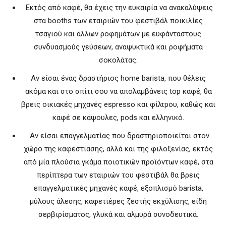
Eκτός από καφέ, θα έχεις την ευκαιρία να ανακαλύψεις
στα booths των εταιριών του φεστιβάλ ποικιλίες
τσαγιού και άλλων ροφημάτων με ευφάνταστους
συνδυασμούς γεύσεων, αναψυκτικά και ροφήματα
σοκολάτας.
Αν είσαι ένας δραστήριος home barista, που θέλεις
ακόμα και στο σπίτι σου να απολαμβάνεις top καφέ, θα
βρεις οικιακές μηχανές espresso και φίλτρου, καθώς και
καφέ σε κάψουλες, pods και ελληνικό.
Αν είσαι επαγγελματίας που δραστηριοποιείται στον
χώρο της καφεστίασης, αλλά και της φιλοξενίας, εκτός
από μία πλούσια γκάμα ποιοτικών προϊόντων καφέ, στα
περίπτερα των εταιριών του φεστιβάλ θα βρεις
επαγγελματικές μηχανές καφέ, εξοπλισμό barista,
μύλους άλεσης, καφετιέρες ζεστής εκχύλισης, είδη
σερβιρίσματος, γλυκά και αλμυρά συνοδευτικά.