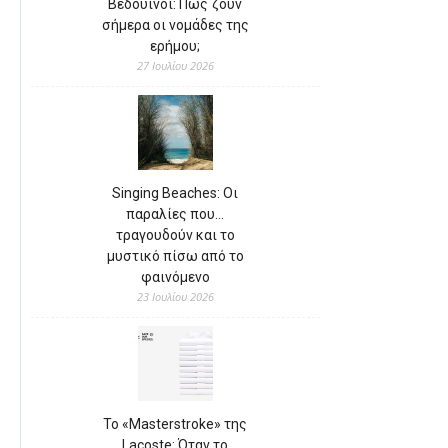
Βεδουίνοι: Πώς ζουν
σήμερα οι νομάδες της
ερήμου;
27 Ιουλίου 2026
Singing Beaches: Οι
παραλίες που…
τραγουδούν και το
μυστικό πίσω από το
φαινόμενο
23 Ιουλίου 2026
Το «Masterstroke» της
Lacoste: Όταν το