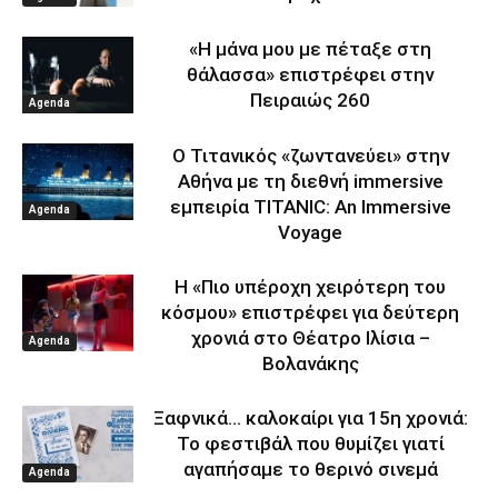
«Η μάνα μου με πέταξε στη
θάλασσα» επιστρέφει στην
Πειραιώς 260
Agenda
Ο Τιτανικός «ζωντανεύει» στην
Αθήνα με τη διεθνή immersive
εμπειρία TITANIC: An Immersive
Agenda
Voyage
Η «Πιο υπέροχη χειρότερη του
κόσμου» επιστρέφει για δεύτερη
χρονιά στο Θέατρο Ιλίσια –
Agenda
Βολανάκης
Ξαφνικά… καλοκαίρι για 15η χρονιά:
Το φεστιβάλ που θυμίζει γιατί
αγαπήσαμε το θερινό σινεμά
Agenda