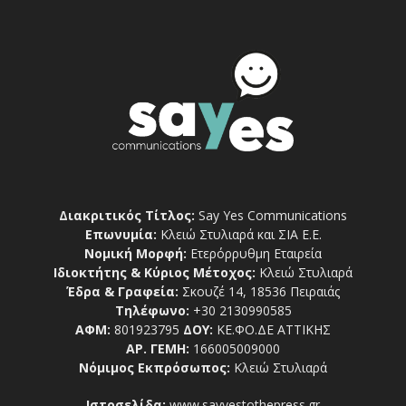
Διακριτικός Τίτλος:
Say Yes Communications
Επωνυμία:
Κλειώ Στυλιαρά και ΣΙΑ Ε.Ε.
Νομική Μορφή:
Ετερόρρυθμη Εταιρεία
Ιδιοκτήτης & Κύριος Μέτοχος:
Κλειώ Στυλιαρά
Έδρα & Γραφεία:
Σκουζέ 14, 18536 Πειραιάς
Τηλέφωνο:
+30 2130990585
ΑΦΜ:
801923795
ΔΟΥ:
ΚΕ.ΦΟ.ΔΕ ΑΤΤΙΚΗΣ
ΑΡ. ΓΕΜΗ:
166005009000
Νόμιμος Εκπρόσωπος:
Κλειώ Στυλιαρά
Ιστοσελίδα:
www.sayyestothepress.gr