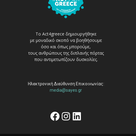
Το Act4greece δημιουργήθηκε
με μοναδικό σκοπό να βοηθήσουμε
όσο και όπως μπορούμε,
τους ανθρώπους της διπλανής πόρτας
που αντιμετωπίζουν δυσκολίες.
Ηλεκτρονική Διεύθυνση Επικοινωνίας:
media@sayes.gr
Facebook
Instagram
Linkedin