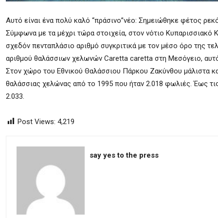
Aυτό είναι ένα πολύ καλό “πράσινο”νέο: Σημειώθηκε φέτος ρε
Σύμφωνα με τα μέχρι τώρα στοιχεία, στον νότιο Κυπαρισσιακό Κ
σχεδόν πενταπλάσιο αριθμό συγκριτικά με τον μέσο όρο της τελ
αριθμού θαλάσσιων χελωνών Caretta caretta στη Μεσόγειο, αυτό 
Στον χώρο του Εθνικού Θαλάσσιου Πάρκου Ζακύνθου μάλιστα κα
θαλάσσιας χελώνας από το 1995 που ήταν 2.018 φωλιές. Έως τις
2.033.
Post Views:
4,219
say yes to the press