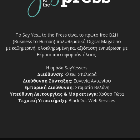
Το Say Yes... to the Press είναι το πρώτο free Β2Η
(Business to Human) πολυθεματικό Digital Magazino
με καθημερινή, ολοκληρωμένη και αξιόπιστη ενημέρωση με
θέματα που αφορούν όλους.
Η ομάδα SayYessers
Διεύθυνση:
Κλειώ Στυλιαρά
Διεύθυνση Σύνταξης:
Ευγενία Αντωνίου
Εμπορική Διεύθυνση:
Σταματία Βελάνη
Υπεύθυνη Λειτουργίας & Μάρκετινγκ:
Χρύσα Γώτα
Τεχνική Υποστήριξη:
BlackDot Web Services