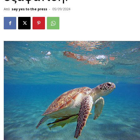
Από
say yes to the press
-
05/09/2024