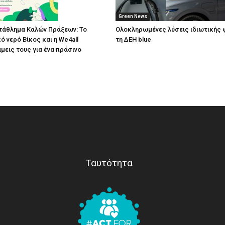
Green News
άθλημα Καλών Πράξεων: Το
Ολοκληρωμένες λύσεις ιδιωτικής 
ό νερό Βίκος και η We4all
τη ΔΕΗ blue
άμεις τους για ένα πράσινο
Ταυτότητα