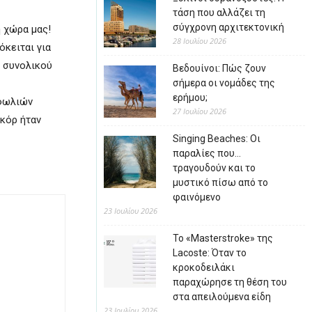
τάση που αλλάζει τη
σύγχρονη αρχιτεκτονική
 χώρα μας!
28 Ιουλίου 2026
όκειται για
υ συνολικού
Βεδουίνοι: Πώς ζουν
σήμερα οι νομάδες της
ερήμου;
 φωλιών
27 Ιουλίου 2026
εκόρ ήταν
Singing Beaches: Οι
παραλίες που…
τραγουδούν και το
μυστικό πίσω από το
φαινόμενο
23 Ιουλίου 2026
Το «Masterstroke» της
Lacoste: Όταν το
κροκοδειλάκι
παραχώρησε τη θέση του
στα απειλούμενα είδη
23 Ιουλίου 2026