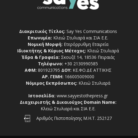
Διακριτικός Τίτλος:
Say Yes Communications
Επωνυμία:
Κλειώ Στυλιαρά και ΣΙΑ Ε.Ε.
Νομική Μορφή:
Ετερόρρυθμη Εταιρεία
Ιδιοκτήτης & Κύριος Μέτοχος:
Κλειώ Στυλιαρά
Έδρα & Γραφεία:
Σκουζέ 14, 18536 Πειραιάς
Τηλέφωνο:
+30 2130990585
ΑΦΜ:
801923795
ΔΟΥ:
ΚΕ.ΦΟ.ΔΕ ΑΤΤΙΚΗΣ
ΑΡ. ΓΕΜΗ:
166005009000
Νόμιμος Εκπρόσωπος:
Κλειώ Στυλιαρά
Ιστοσελίδα:
www.sayyestothepress.gr
Διαχειριστής & Δικαιούχος Domain Name:
Κλειώ Στυλιαρά και ΣΙΑ Ε.Ε.
Αριθμός Πιστοποίησης Μ.Η.Τ. 252127