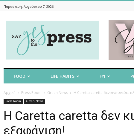
Παρασκευή, Αυγούστου 7, 2026
Say
Yes
To
The
Press
FOOD
LIFE HABITS
FYI
P
Αρχική
Press Room
Green News
Η Caretta caretta δεν κινδυνεύει π
Press Room
Green News
Η Caretta caretta δεν 
εξαφάνιση!