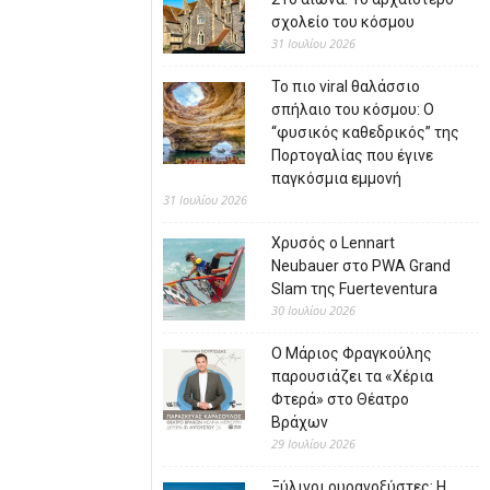
σχολείο του κόσμου
31 Ιουλίου 2026
Το πιο viral θαλάσσιο
σπήλαιο του κόσμου: Ο
“φυσικός καθεδρικός” της
Πορτογαλίας που έγινε
παγκόσμια εμμονή
31 Ιουλίου 2026
Χρυσός ο Lennart
Neubauer στο PWA Grand
Slam της Fuerteventura
30 Ιουλίου 2026
Ο Μάριος Φραγκούλης
παρουσιάζει τα «Χέρια
Φτερά» στο Θέατρο
Βράχων
29 Ιουλίου 2026
Ξύλινοι ουρανοξύστες: Η