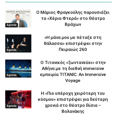
Ο Μάριος Φραγκούλης παρουσιάζει
τα «Χέρια Φτερά» στο Θέατρο
Βράχων
Agenda
«Η μάνα μου με πέταξε στη
θάλασσα» επιστρέφει στην
Πειραιώς 260
Agenda
Ο Τιτανικός «ζωντανεύει» στην
Αθήνα με τη διεθνή immersive
εμπειρία TITANIC: An Immersive
Agenda
Voyage
Η «Πιο υπέροχη χειρότερη του
κόσμου» επιστρέφει για δεύτερη
χρονιά στο Θέατρο Ιλίσια –
Agenda
Βολανάκης