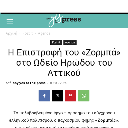
Αρχική
Post it
Agenda
Post it
Agenda
Η Επιστροφή του «Ζορμπά»
στο Ωδείο Ηρώδου του
Αττικού
Από
say yes to the press
-
09/09/2024
Το πολυβραβευμένο έργο – ορόσημο του σύγχρονου
ελληνικού πολιτισμού, ο παγκοσμίου φήμης
«Ζορμπάς»
,
επιστρέφει μέσα από τη μεγαλοπρεπή χορογραφία