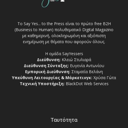
Το Say Yes... to the Press είναι το πρώτο free Β2Η
(Business to Human) πολυθεματικό Digital Magazino
με καθημερινή, ολοκληρωμένη και αξιόπιστη
ενημέρωση με θέματα που αφορούν όλους.
Η ομάδα SayYessers
Διεύθυνση:
Κλειώ Στυλιαρά
Διεύθυνση Σύνταξης:
Ευγενία Αντωνίου
Εμπορική Διεύθυνση:
Σταματία Βελάνη
Υπεύθυνη Λειτουργίας & Μάρκετινγκ:
Χρύσα Γώτα
Τεχνική Υποστήριξη:
BlackDot Web Services
Ταυτότητα