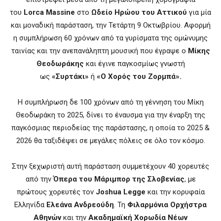
του
Lorca Massine
στο
Ωδείο Ηρώου του Αττικού
για μία
και μοναδική παράσταση, την Τετάρτη 9 Οκτωβρίου. Αφορμή
η συμπλήρωση 60 χρόνων από τα γυρίσματα της ομώνυμης
ταινίας και την ανεπανάληπτη μουσική που έγραψε ο
Μίκης
Θεοδωράκης
και έγινε παγκοσμίως γνωστή
ως
«Συρτάκι»
ή
«Ο Χορός του Ζορμπά».
Η συμπλήρωση δε 100 χρόνων από τη γέννηση του Μίκη
Θεοδωράκη το 2025, δίνει το έναυσμα για την έναρξη της
παγκόσμιας περιοδείας της παράστασης, η οποία το 2025 &
2026 θα ταξιδέψει σε μεγάλες πόλεις σε όλο τον κόσμο.
Στην ξεχωριστή αυτή παράσταση συμμετέχουν 40 χορευτές
από την
Όπερα του Μάριμπορ της Σλοβενίας
, με
πρώτους χορευτές τον
Joshua Legge
και την κορυφαία
Ελληνίδα
Ελεάνα Ανδρεούδη
. Τη
Φιλαρμόνια Ορχήστρα
Αθηνών
και την
Ακαδημαϊκή Χορωδία Νέων