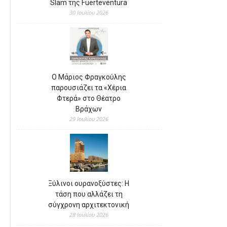
Slam της Fuerteventura
30 Ιουλίου 2026
Ο Μάριος Φραγκούλης
παρουσιάζει τα «Χέρια
Φτερά» στο Θέατρο
Βράχων
29 Ιουλίου 2026
Ξύλινοι ουρανοξύστες: Η
τάση που αλλάζει τη
σύγχρονη αρχιτεκτονική
28 Ιουλίου 2026