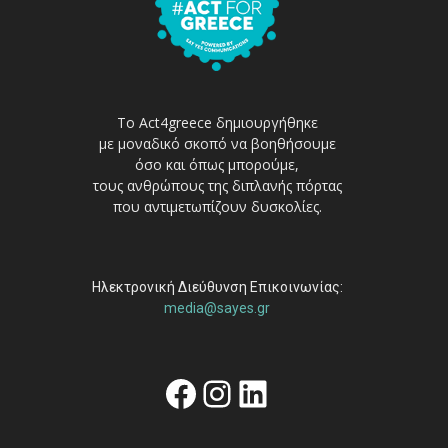
Το Act4greece δημιουργήθηκε
με μοναδικό σκοπό να βοηθήσουμε
όσο και όπως μπορούμε,
τους ανθρώπους της διπλανής πόρτας
που αντιμετωπίζουν δυσκολίες.
Ηλεκτρονική Διεύθυνση Επικοινωνίας:
media@sayes.gr
Facebook
Instagram
Linkedin