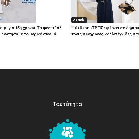
Agenda
ίρι για 15η χρονιά: Το φεστιβάλ
Η έκθεση «ΤΡΕΙΣ» φέρνει σε δημιο
τί αγαπήσαμε το θερινό σινεμά
τρεις σύγχρονες καλλιτέχνιδες στ
Ταυτότητα