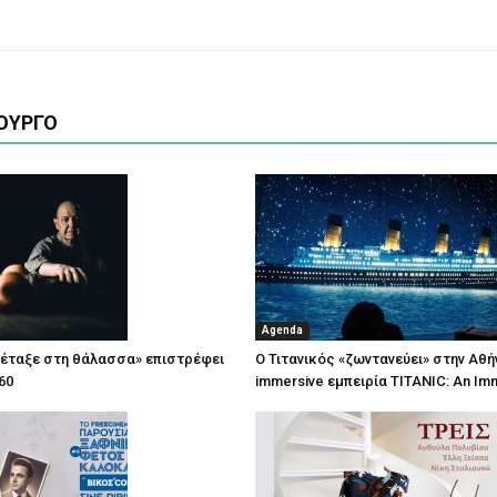
ΟΥΡΓΟ
Agenda
πέταξε στη θάλασσα» επιστρέφει
Ο Τιτανικός «ζωντανεύει» στην Αθή
60
immersive εμπειρία TITANIC: An Im