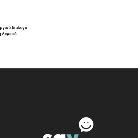
υργικό διάλογο
η Λεμεσό