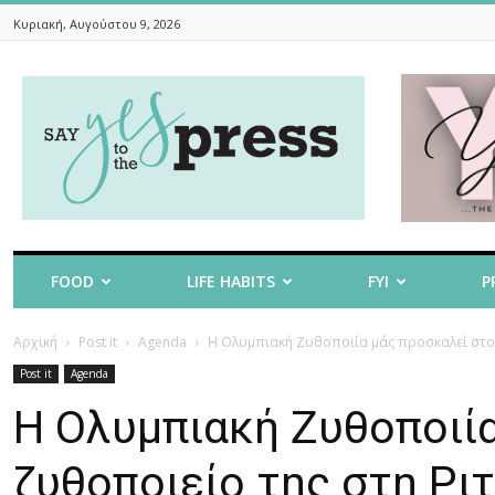
Κυριακή, Αυγούστου 9, 2026
Say
Yes
To
The
Press
FOOD
LIFE HABITS
FYI
P
Αρχική
Post it
Agenda
Η Ολυμπιακή Ζυθοποιία μάς προσκαλεί στο 
Post it
Agenda
Η Ολυμπιακή Ζυθοποιί
ζυθοποιείο της στη Ρι