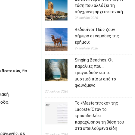
τάση που αλλάζει τη
σύγχρονη αρχιτεκτονική
28 Ιουλίου 2026
Βεδουίνοι: Πώς ζουν
σήμερα οι νομάδες της
ερήμου;
27 Ιουλίου 2026
Singing Beaches: Οι
παραλίες που…
υθοποιών
, θα
τραγουδούν και το
μυστικό πίσω από το
φαινόμενο
23 Ιουλίου 2026
ιακή
σοδο.
Το «Masterstroke» της
Lacoste: Όταν το
κροκοδειλάκι
παραχώρησε τη θέση του
στα απειλούμενα είδη
αραγωγής, σε
23 Ιουλίου 2026