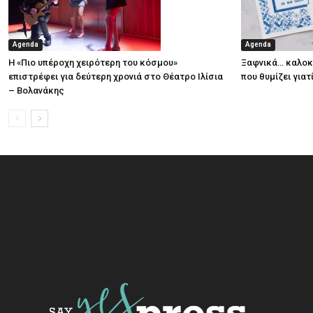
Agenda
Agenda
Η «Πιο υπέροχη χειρότερη του κόσμου»
Ξαφνικά… καλοκα
επιστρέφει για δεύτερη χρονιά στο Θέατρο Ιλίσια
που θυμίζει για
– Βολανάκης