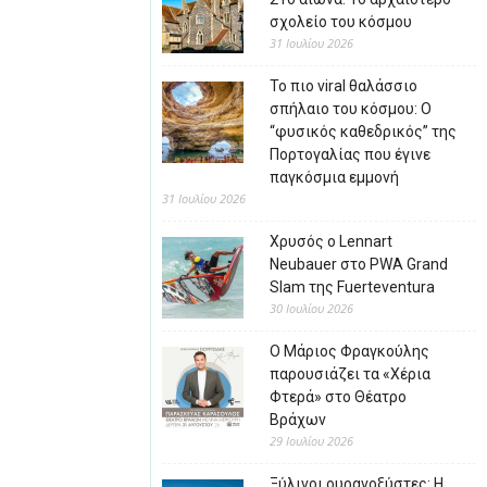
σχολείο του κόσμου
31 Ιουλίου 2026
Το πιο viral θαλάσσιο
σπήλαιο του κόσμου: Ο
“φυσικός καθεδρικός” της
Πορτογαλίας που έγινε
παγκόσμια εμμονή
31 Ιουλίου 2026
Χρυσός ο Lennart
Neubauer στο PWA Grand
Slam της Fuerteventura
30 Ιουλίου 2026
Ο Μάριος Φραγκούλης
παρουσιάζει τα «Χέρια
Φτερά» στο Θέατρο
Βράχων
29 Ιουλίου 2026
Ξύλινοι ουρανοξύστες: Η