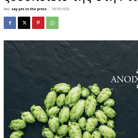
Από
say yes to the press
-
18/09/2024