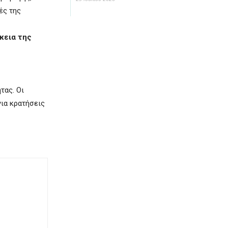
ές της
κεια της
τας. Οι
για κρατήσεις