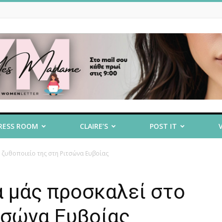
RESS ROOM
CLAIRE’S
POST IT
ζυθοποιείο της στη Ριτσώνα Ευβοίας
α μάς προσκαλεί στο
τσώνα Ευβοίας