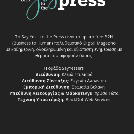
Το Say Yes... to the Press είναι το πρώτο free Β2Η
(Business to Human) πολυθεματικό Digital Magazino
με καθημερινή, ολοκληρωμένη και αξιόπιστη ενημέρωση με
θέματα που αφορούν όλους.
Η ομάδα SayYessers
Διεύθυνση:
Κλειώ Στυλιαρά
Διεύθυνση Σύνταξης:
Ευγενία Αντωνίου
Εμπορική Διεύθυνση:
Σταματία Βελάνη
Υπεύθυνη Λειτουργίας & Μάρκετινγκ:
Χρύσα Γώτα
Τεχνική Υποστήριξη:
BlackDot Web Services