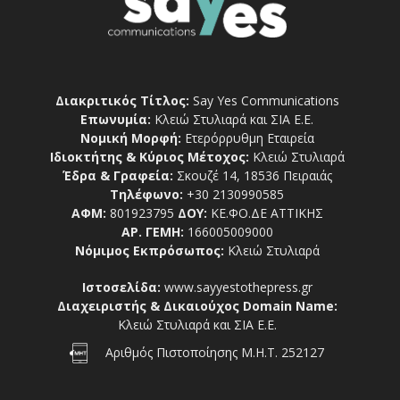
Διακριτικός Τίτλος:
Say Yes Communications
Επωνυμία:
Κλειώ Στυλιαρά και ΣΙΑ Ε.Ε.
Νομική Μορφή:
Ετερόρρυθμη Εταιρεία
Ιδιοκτήτης & Κύριος Μέτοχος:
Κλειώ Στυλιαρά
Έδρα & Γραφεία:
Σκουζέ 14, 18536 Πειραιάς
Τηλέφωνο:
+30 2130990585
ΑΦΜ:
801923795
ΔΟΥ:
ΚΕ.ΦΟ.ΔΕ ΑΤΤΙΚΗΣ
ΑΡ. ΓΕΜΗ:
166005009000
Νόμιμος Εκπρόσωπος:
Κλειώ Στυλιαρά
Ιστοσελίδα:
www.sayyestothepress.gr
Διαχειριστής & Δικαιούχος Domain Name:
Κλειώ Στυλιαρά και ΣΙΑ Ε.Ε.
Αριθμός Πιστοποίησης Μ.Η.Τ. 252127