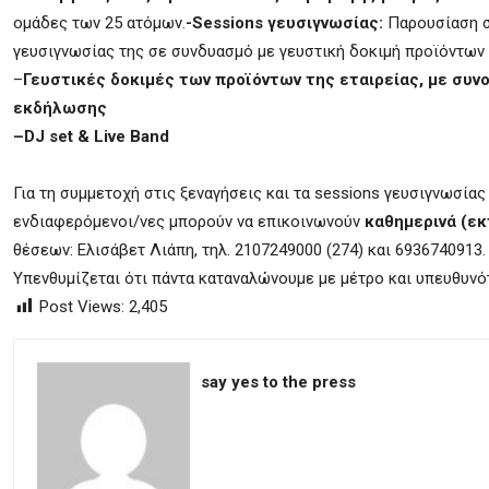
ομάδες των 25 ατόμων.
-Sessions γευσιγνωσίας:
Παρουσίαση σ
γευσιγνωσίας της σε συνδυασμό με γευστική δοκιμή προϊόντων 
–
Γευστικές δοκιμές των προϊόντων της εταιρείας, με συνο
εκδήλωσης
–
DJ set & Live Band
Για τη συμμετοχή στις ξεναγήσεις και τα sessions γευσιγνωσίας
ενδιαφερόμενοι/νες μπορούν να επικοινωνούν
καθημερινά (εκτ
θέσεων: Ελισάβετ Λιάπη, τηλ. 2107249000 (274) και 6936740913.
Υπενθυμίζεται ότι πάντα καταναλώνουμε με μέτρο και υπευθυνό
Post Views:
2,405
say yes to the press