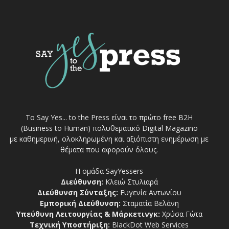
Το Say Yes... to the Press είναι το πρώτο free Β2Η
(Business to Human) πολυθεματικό Digital Magazino
με καθημερινή, ολοκληρωμένη και αξιόπιστη ενημέρωση με
θέματα που αφορούν όλους.
Η ομάδα SayYessers
Διεύθυνση:
Κλειώ Στυλιαρά
Διεύθυνση Σύνταξης:
Ευγενία Αντωνίου
Εμπορική Διεύθυνση:
Σταματία Βελάνη
Υπεύθυνη Λειτουργίας & Μάρκετινγκ:
Χρύσα Γώτα
Τεχνική Υποστήριξη:
BlackDot Web Services