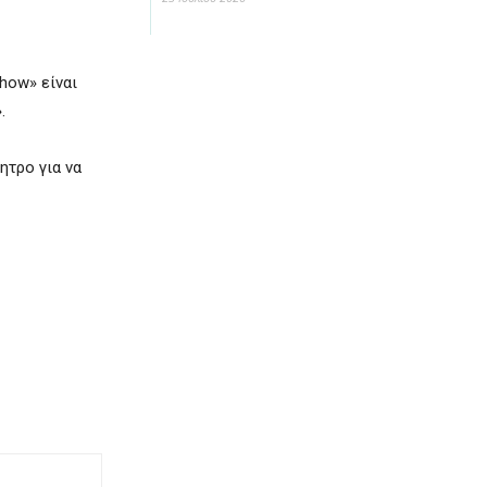
how» είναι
.
ητρο για να