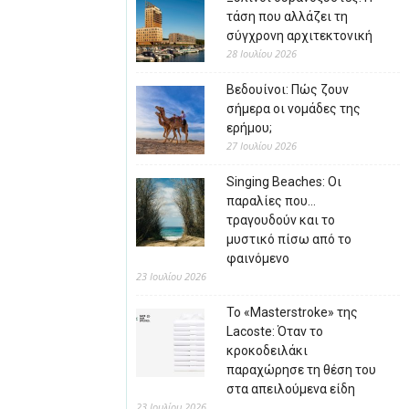
τάση που αλλάζει τη
σύγχρονη αρχιτεκτονική
28 Ιουλίου 2026
Βεδουίνοι: Πώς ζουν
σήμερα οι νομάδες της
ερήμου;
27 Ιουλίου 2026
Singing Beaches: Οι
παραλίες που…
τραγουδούν και το
μυστικό πίσω από το
φαινόμενο
23 Ιουλίου 2026
Το «Masterstroke» της
Lacoste: Όταν το
κροκοδειλάκι
παραχώρησε τη θέση του
στα απειλούμενα είδη
23 Ιουλίου 2026