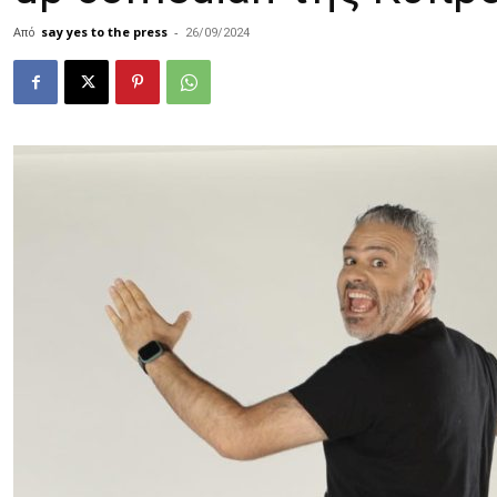
Από
say yes to the press
-
26/09/2024