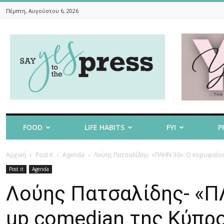
Πέμπτη, Αυγούστου 6, 2026
Say
Yes
To
The
Press
FOOD
LIFE HABITS
FYI
P
Αρχική
Post it
Agenda
Λούης Πατσαλίδης- «ΠΛΗΝ 30»: Ο κορυφαίος 
Post it
Agenda
Λούης Πατσαλίδης- «Π
up comedian της Κύπρο