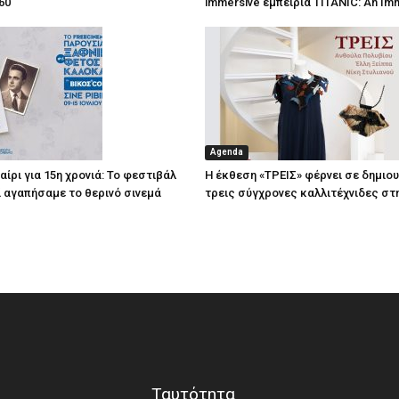
60
immersive εμπειρία TITANIC: An Im
Agenda
ίρι για 15η χρονιά: Το φεστιβάλ
Η έκθεση «ΤΡΕΙΣ» φέρνει σε δημιο
τί αγαπήσαμε το θερινό σινεμά
τρεις σύγχρονες καλλιτέχνιδες στ
Ταυτότητα