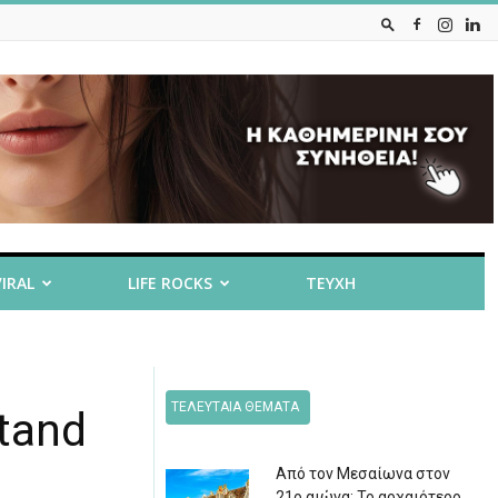
VIRAL
LIFE ROCKS
ΤΕΥΧΗ
ΤΕΛΕΥΤΑΙΑ ΘΕΜΑΤΑ
tand
Από τον Μεσαίωνα στον
21ο αιώνα: Το αρχαιότερο