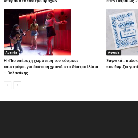
Φτερά» στο Θέατρο Βράχων
στην Πειραιώς 2
Agenda
Agenda
Η «Πιο υπέροχη χειρότερη του κόσμου»
Ξαφνικά… καλοκα
επιστρέφει για δεύτερη χρονιά στο Θέατρο Ιλίσια
που θυμίζει για
– Βολανάκης