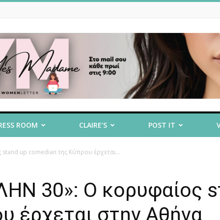
RESS ROOM
CLAIRE’S
POST IT
stand up comedian της Κύπρου έρχεται...
ΛΗΝ 30»: Ο κορυφαίος s
υ έρχεται στην Αθήνα