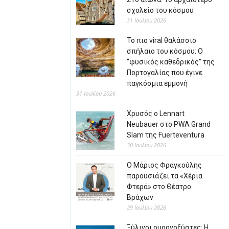
σχολείο του κόσμου
31 Ιουλίου 2026
Το πιο viral θαλάσσιο
σπήλαιο του κόσμου: Ο
“φυσικός καθεδρικός” της
Πορτογαλίας που έγινε
παγκόσμια εμμονή
31 Ιουλίου 2026
Χρυσός ο Lennart
Neubauer στο PWA Grand
Slam της Fuerteventura
30 Ιουλίου 2026
Ο Μάριος Φραγκούλης
παρουσιάζει τα «Χέρια
Φτερά» στο Θέατρο
Βράχων
29 Ιουλίου 2026
Ξύλινοι ουρανοξύστες: Η