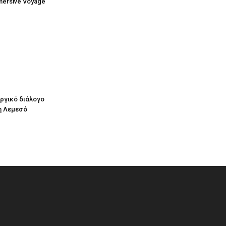
mersive Voyage
υργικό διάλογο
η Λεμεσό