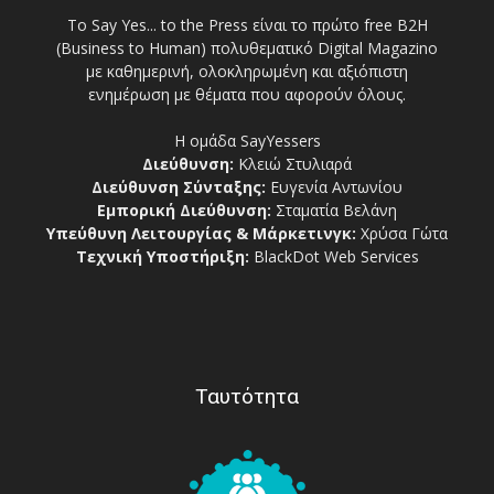
Το Say Yes... to the Press είναι το πρώτο free Β2Η
(Business to Human) πολυθεματικό Digital Magazino
με καθημερινή, ολοκληρωμένη και αξιόπιστη
ενημέρωση με θέματα που αφορούν όλους.
Η ομάδα SayYessers
Διεύθυνση:
Κλειώ Στυλιαρά
Διεύθυνση Σύνταξης:
Ευγενία Αντωνίου
Εμπορική Διεύθυνση:
Σταματία Βελάνη
Υπεύθυνη Λειτουργίας & Μάρκετινγκ:
Χρύσα Γώτα
Τεχνική Υποστήριξη:
BlackDot Web Services
Ταυτότητα