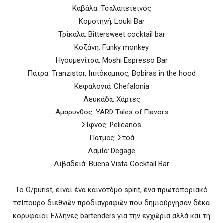
Καβάλα: Τσαλαπετεινός
Κομοτηνή: Louki Bar
Τρίκαλα: Bittersweet cocktail bar
Κοζάνη: Funky monkey
Ηγουμενίτσα: Moshi Espresso Bar
Πάτρα: Tranzistor, Ιππόκαμπος, Bobiras in the hood
Κεφαλονιά: Chefalonia
Λευκάδα: Χάρτες
Αμαρυνθος: YARD Tales of Flavors
Σίφνος: Pelicanos
Πάτμος: Στοά
Λαμία: Degage
Λιβαδειά: Buena Vista Cocktail Bar
Το O/purist, είναι ένα καινοτόμο spirit, ένα πρωτοποριακό
τσίπουρο διεθνών προδιαγραφών που δημιούργησαν δέκα
κορυφαίοι Έλληνες bartenders για την εγχώρια αλλά και τη