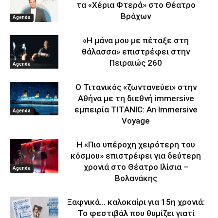
τα «Χέρια Φτερά» στο Θέατρο
Βράχων
Agenda
«Η μάνα μου με πέταξε στη
θάλασσα» επιστρέφει στην
Πειραιώς 260
Agenda
Ο Τιτανικός «ζωντανεύει» στην
Αθήνα με τη διεθνή immersive
εμπειρία TITANIC: An Immersive
Agenda
Voyage
Η «Πιο υπέροχη χειρότερη του
κόσμου» επιστρέφει για δεύτερη
χρονιά στο Θέατρο Ιλίσια –
Agenda
Βολανάκης
Ξαφνικά… καλοκαίρι για 15η χρονιά:
Το φεστιβάλ που θυμίζει γιατί