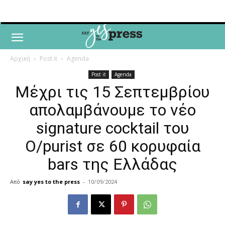
Αρχική
Post it
Agenda
Post it
Agenda
Μέχρι τις 15 Σεπτεμβρίου
απολαμβάνουμε το νέο
signature cocktail του
O/purist σε 60 κορυφαία
bars της Ελλάδας
Από
say yes to the press
-
10/09/2024