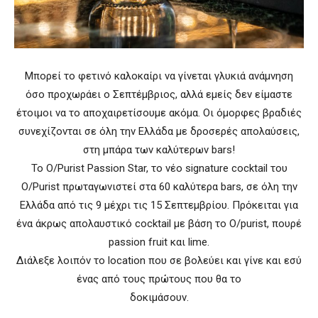
Μπορεί το φετινό καλοκαίρι να γίνεται γλυκιά ανάμνηση
όσο προχωράει ο Σεπτέμβριος, αλλά εμείς δεν είμαστε
έτοιμοι να το αποχαιρετίσουμε ακόμα. Οι όμορφες βραδιές
συνεχίζονται σε όλη την Ελλάδα με δροσερές απολαύσεις,
στη μπάρα των καλύτερων bars!
Το O/Purist Passion Star, το νέο signature cocktail του
O/Purist πρωταγωνιστεί στα 60 καλύτερα bars, σε όλη την
Ελλάδα από τις 9 μέχρι τις 15 Σεπτεμβρίου. Πρόκειται για
ένα άκρως απολαυστικό cocktail με βάση το Ο/purist, πουρέ
passion fruit και lime.
Διάλεξε λοιπόν το location που σε βολεύει και γίνε και εσύ
ένας από τους πρώτους που θα το
δοκιμάσουν.