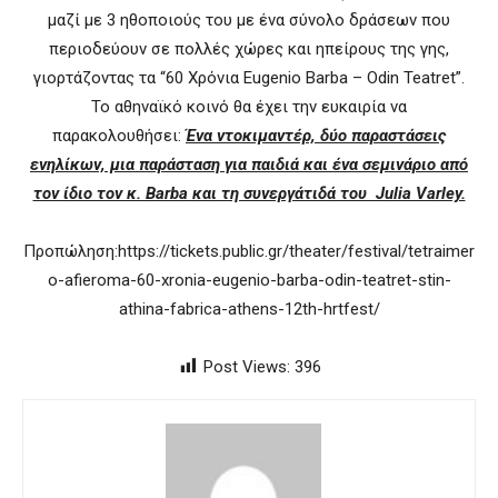
μαζί με 3 ηθοποιούς του με ένα σύνολο δράσεων που
περιοδεύουν σε πολλές χώρες και ηπείρους της γης,
γιορτάζοντας τα “60 Χρόνια Eugenio Barba – Odin Teatret”.
Το αθηναϊκό κοινό θα έχει την ευκαιρία να
παρακολουθήσει:
Ένα ντοκιμαντέρ, δύο παραστάσεις
ενηλίκων, μια παράσταση για παιδιά και ένα σεμινάριο από
τον ίδιο τον κ. Barba και τη συνεργάτιδά του Julia Varley.
Προπώληση:https://tickets.public.gr/theater/festival/tetraimer
o-afieroma-60-xronia-eugenio-barba-odin-teatret-stin-
athina-fabrica-athens-12th-hrtfest/
Post Views:
396