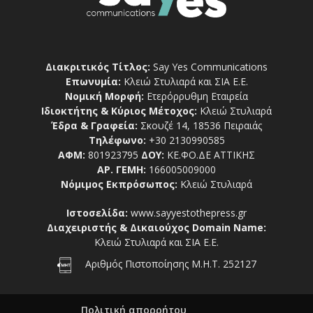
Διακριτικός Τίτλος:
Say Yes Communications
Επωνυμία:
Κλειώ Στυλιαρά και ΣΙΑ Ε.Ε.
Νομική Μορφή:
Ετερόρρυθμη Εταιρεία
Ιδιοκτήτης & Κύριος Μέτοχος:
Κλειώ Στυλιαρά
Έδρα & Γραφεία:
Σκουζέ 14, 18536 Πειραιάς
Τηλέφωνο:
+30 2130990585
ΑΦΜ:
801923795
ΔΟΥ:
ΚΕ.ΦΟ.ΔΕ ΑΤΤΙΚΗΣ
ΑΡ. ΓΕΜΗ:
166005009000
Νόμιμος Εκπρόσωπος:
Κλειώ Στυλιαρά
Ιστοσελίδα:
www.sayyestothepress.gr
Διαχειριστής & Δικαιούχος Domain Name:
Κλειώ Στυλιαρά και ΣΙΑ Ε.Ε.
Αριθμός Πιστοποίησης Μ.Η.Τ. 252127
Πολιτική απορρήτου