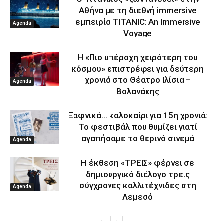
Αθήνα με τη διεθνή immersive
εμπειρία TITANIC: An Immersive
Agenda
Voyage
Η «Πιο υπέροχη χειρότερη του
κόσμου» επιστρέφει για δεύτερη
χρονιά στο Θέατρο Ιλίσια –
Agenda
Βολανάκης
Ξαφνικά… καλοκαίρι για 15η χρονιά:
Το φεστιβάλ που θυμίζει γιατί
αγαπήσαμε το θερινό σινεμά
Agenda
Η έκθεση «ΤΡΕΙΣ» φέρνει σε
δημιουργικό διάλογο τρεις
σύγχρονες καλλιτέχνιδες στη
Agenda
Λεμεσό