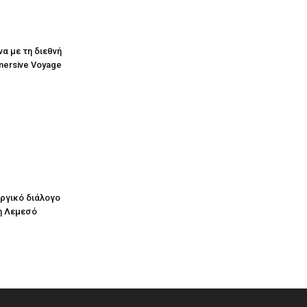
να με τη διεθνή
mersive Voyage
υργικό διάλογο
η Λεμεσό