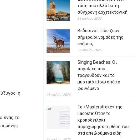
τάση που αλλάζει τη
σύγχρονη αρχιτεκτονική
28 Ιουλίου 2026
Βεδουίνοι: Πώς ζουν
σήμερα οι νομάδες της
ερήμου;
27 Ιουλίου 2026
Singing Beaches: Οι
παραλίες που…
τραγουδούν και το
μυστικό πίσω από το
φαινόμενο
ύζυγος, η
23 Ιουλίου 2026
Το «Masterstroke» της
Lacoste: Όταν το
ο ένας το
κροκοδειλάκι
οιημένης
παραχώρησε τη θέση του
στα απειλούμενα είδη
23 Ιουλίου 2026