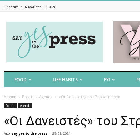
Παρασκευή, Αυγούστου 7, 2026
Say
Yes
To
The
Press
FOOD
LIFE HABITS
FYI
P
Αρχική
Post it
Agenda
«Οι Δανειστές» του Στρίντμπεργκ
Post it
Agenda
«Οι Δανειστές» του Στ
Από
say yes to the press
-
25/09/2024