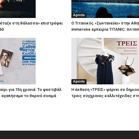
Agenda
πέταξε στη θάλασσα» επιστρέφει
Ο Τιτανικός «ζωντανεύει» στην Αθή
60
immersive εμπειρία TITANIC: An Im
Agenda
ίρι για 15η χρονιά: Το φεστιβάλ
Η έκθεση «ΤΡΕΙΣ» φέρνει σε δημιο
τί αγαπήσαμε το θερινό σινεμά
τρεις σύγχρονες καλλιτέχνιδες στ