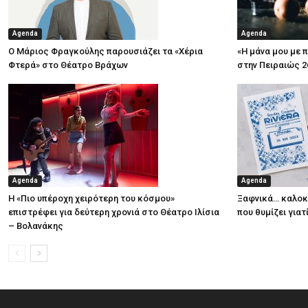
Agenda
Agenda
Ο Μάριος Φραγκούλης παρουσιάζει τα «Χέρια
«Η μάνα μου με 
Φτερά» στο Θέατρο Βράχων
στην Πειραιώς 2
Agenda
Agenda
Η «Πιο υπέροχη χειρότερη του κόσμου»
Ξαφνικά… καλοκα
επιστρέφει για δεύτερη χρονιά στο Θέατρο Ιλίσια
που θυμίζει για
– Βολανάκης