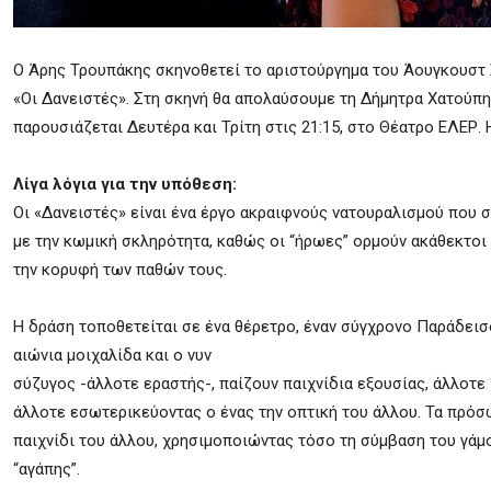
Ο Άρης Τρουπάκης σκηνοθετεί το αριστούργημα του Άουγκουστ 
«Οι Δανειστές». Στη σκηνή θα απολαύσουμε τη Δήμητρα Χατούπη
παρουσιάζεται Δευτέρα και Τρίτη στις 21:15, στο Θέατρο ΕΛΕΡ. 
Λίγα λόγια για την υπόθεση:
Οι «Δανειστές» είναι ένα έργο ακραιφνούς νατουραλισμού που 
με την κωμική σκληρότητα, καθώς οι “ήρωες” ορμούν ακάθεκτοι
την κορυφή των παθών τους.
Η δράση τοποθετείται σε ένα θέρετρο, έναν σύγχρονο Παράδεισ
αιώνια μοιχαλίδα και ο νυν
σύζυγος -άλλοτε εραστής-, παίζουν παιχνίδια εξουσίας, άλλοτε 
άλλοτε εσωτερικεύοντας ο ένας την οπτική του άλλου. Τα πρό
παιχνίδι του άλλου, χρησιμοποιώντας τόσο τη σύμβαση του γάμ
“αγάπης”.