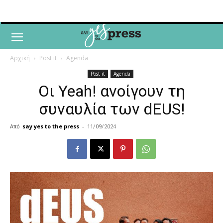
Αρχική
Post it
Agenda
Post it
Agenda
Οι Yeah! ανοίγουν τη
συναυλία των dEUS!
Από
say yes to the press
-
11/09/2024