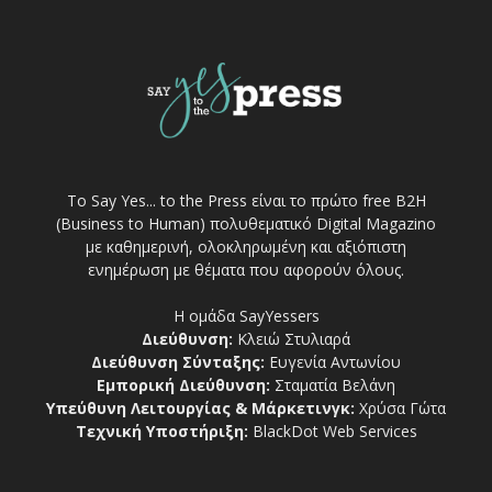
Το Say Yes... to the Press είναι το πρώτο free Β2Η
(Business to Human) πολυθεματικό Digital Magazino
με καθημερινή, ολοκληρωμένη και αξιόπιστη
ενημέρωση με θέματα που αφορούν όλους.
Η ομάδα SayYessers
Διεύθυνση:
Κλειώ Στυλιαρά
Διεύθυνση Σύνταξης:
Ευγενία Αντωνίου
Εμπορική Διεύθυνση:
Σταματία Βελάνη
Υπεύθυνη Λειτουργίας & Μάρκετινγκ:
Χρύσα Γώτα
Τεχνική Υποστήριξη:
BlackDot Web Services