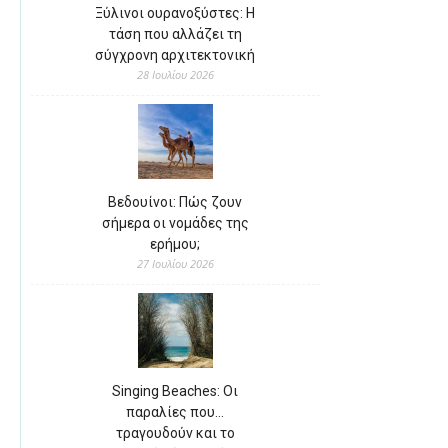
Ξύλινοι ουρανοξύστες: Η
τάση που αλλάζει τη
σύγχρονη αρχιτεκτονική
28 Ιουλίου 2026
Βεδουίνοι: Πώς ζουν
σήμερα οι νομάδες της
ερήμου;
27 Ιουλίου 2026
Singing Beaches: Οι
παραλίες που…
τραγουδούν και το