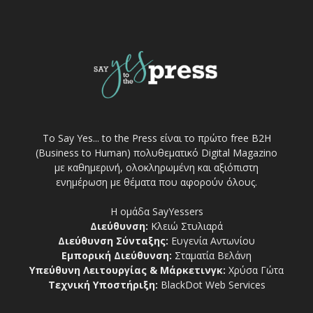
Το Say Yes... to the Press είναι το πρώτο free Β2Η
(Business to Human) πολυθεματικό Digital Magazino
με καθημερινή, ολοκληρωμένη και αξιόπιστη
ενημέρωση με θέματα που αφορούν όλους.
Η ομάδα SayYessers
Διεύθυνση:
Κλειώ Στυλιαρά
Διεύθυνση Σύνταξης:
Ευγενία Αντωνίου
Εμπορική Διεύθυνση:
Σταματία Βελάνη
Υπεύθυνη Λειτουργίας & Μάρκετινγκ:
Χρύσα Γώτα
Τεχνική Υποστήριξη:
BlackDot Web Services