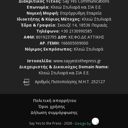
Διακριτικός Τίτλος:
Say Yes Communications
Επωνυμία:
Κλειώ Στυλιαρά και ΣΙΑ Ε.Ε.
Νομική Μορφή:
Ετερόρρυθμη Εταιρεία
Ιδιοκτήτης & Κύριος Μέτοχος:
Κλειώ Στυλιαρά
Έδρα & Γραφεία:
Σκουζέ 14, 18536 Πειραιάς
Τηλέφωνο:
+30 2130990585
ΑΦΜ:
801923795
ΔΟΥ:
ΚΕ.ΦΟ.ΔΕ ΑΤΤΙΚΗΣ
ΑΡ. ΓΕΜΗ:
166005009000
Νόμιμος Εκπρόσωπος:
Κλειώ Στυλιαρά
Ιστοσελίδα:
www.sayyestothepress.gr
Διαχειριστής & Δικαιούχος Domain Name:
Κλειώ Στυλιαρά και ΣΙΑ Ε.Ε.
Αριθμός Πιστοποίησης Μ.Η.Τ. 252127
Πολιτική απορρήτου
Όροι χρήσης
Δήλωση συμμόρφωσης
Say Yes to the Press - 2026 -
Design by