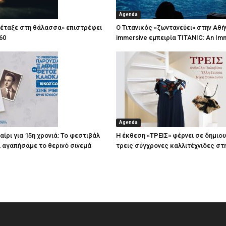
Agenda
πέταξε στη θάλασσα» επιστρέφει
Ο Τιτανικός «ζωντανεύει» στην Αθή
60
immersive εμπειρία TITANIC: An Im
Agenda
ίρι για 15η χρονιά: Το φεστιβάλ
Η έκθεση «ΤΡΕΙΣ» φέρνει σε δημιο
τί αγαπήσαμε το θερινό σινεμά
τρεις σύγχρονες καλλιτέχνιδες στ