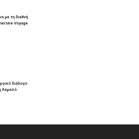
να με τη διεθνή
mersive Voyage
υργικό διάλογο
η Λεμεσό