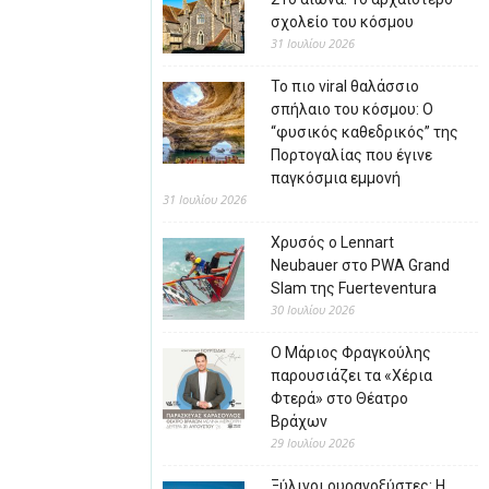
σχολείο του κόσμου
31 Ιουλίου 2026
Το πιο viral θαλάσσιο
σπήλαιο του κόσμου: Ο
“φυσικός καθεδρικός” της
Πορτογαλίας που έγινε
παγκόσμια εμμονή
31 Ιουλίου 2026
Χρυσός ο Lennart
Neubauer στο PWA Grand
Slam της Fuerteventura
30 Ιουλίου 2026
Ο Μάριος Φραγκούλης
παρουσιάζει τα «Χέρια
Φτερά» στο Θέατρο
Βράχων
29 Ιουλίου 2026
Ξύλινοι ουρανοξύστες: Η