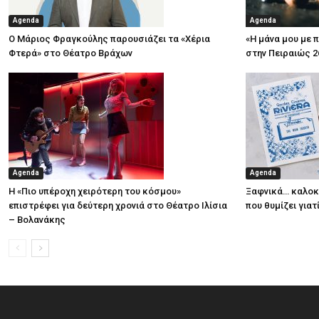
Agenda
Agenda
Ο Μάριος Φραγκούλης παρουσιάζει τα «Χέρια
«Η μάνα μου με 
Φτερά» στο Θέατρο Βράχων
στην Πειραιώς 2
Agenda
Agenda
Η «Πιο υπέροχη χειρότερη του κόσμου»
Ξαφνικά… καλοκα
επιστρέφει για δεύτερη χρονιά στο Θέατρο Ιλίσια
που θυμίζει για
– Βολανάκης