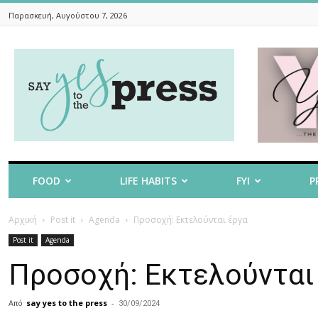
Παρασκευή, Αυγούστου 7, 2026
Say
Yes
To
The
Press
FOOD
LIFE HABITS
FYI
P
Αρχική
Post it
Agenda
Προσοχή: Εκτελούνται έργα
Post it
Agenda
Προσοχή: Εκτελούνται
Από
say yes to the press
-
30/09/2024