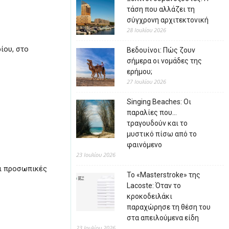
τάση που αλλάζει τη
σύγχρονη αρχιτεκτονική
28 Ιουλίου 2026
ίου, στο
Βεδουίνοι: Πώς ζουν
σήμερα οι νομάδες της
ερήμου;
27 Ιουλίου 2026
Singing Beaches: Οι
παραλίες που…
τραγουδούν και το
μυστικό πίσω από το
φαινόμενο
23 Ιουλίου 2026
αι προσωπικές
Το «Masterstroke» της
Lacoste: Όταν το
κροκοδειλάκι
παραχώρησε τη θέση του
στα απειλούμενα είδη
23 Ιουλίου 2026