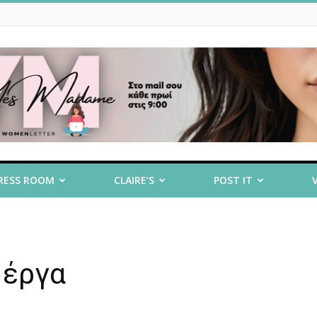
RESS ROOM
CLAIRE’S
POST IT
 έργα