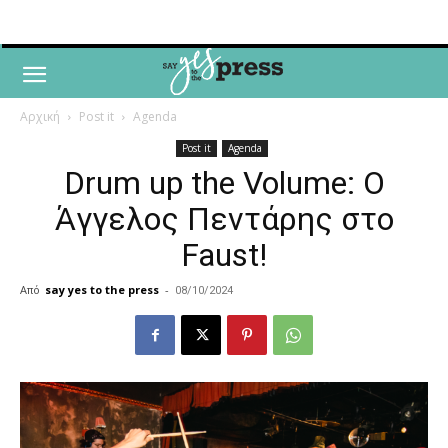
Αρχική
Post it
Agenda
Post it
Agenda
Drum up the Volume: Ο
Άγγελος Πεντάρης στο
Faust!
Από
say yes to the press
-
08/10/2024