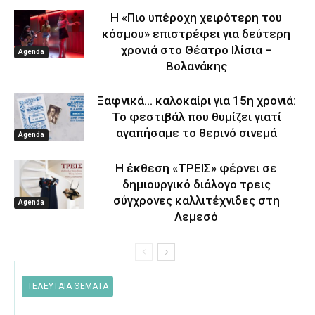
Η «Πιο υπέροχη χειρότερη του
κόσμου» επιστρέφει για δεύτερη
χρονιά στο Θέατρο Ιλίσια –
Agenda
Βολανάκης
Ξαφνικά… καλοκαίρι για 15η χρονιά:
Το φεστιβάλ που θυμίζει γιατί
αγαπήσαμε το θερινό σινεμά
Agenda
Η έκθεση «ΤΡΕΙΣ» φέρνει σε
δημιουργικό διάλογο τρεις
σύγχρονες καλλιτέχνιδες στη
Agenda
Λεμεσό
ΤΕΛΕΥΤΑΙΑ ΘΕΜΑΤΑ