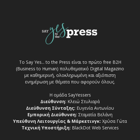
Το Say Yes... to the Press είναι το πρώτο free Β2Η
(Business to Human) πολυθεματικό Digital Magazino
με καθημερινή, ολοκληρωμένη και αξιόπιστη
ενημέρωση με θέματα που αφορούν όλους.
Η ομάδα SayYessers
Διεύθυνση:
Κλειώ Στυλιαρά
Διεύθυνση Σύνταξης:
Ευγενία Αντωνίου
Εμπορική Διεύθυνση:
Σταματία Βελάνη
Υπεύθυνη Λειτουργίας & Μάρκετινγκ:
Χρύσα Γώτα
Τεχνική Υποστήριξη:
BlackDot Web Services