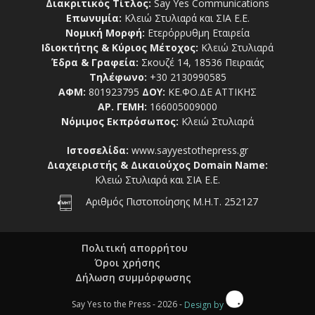
Διακριτικός Τίτλος:
Say Yes Communications
Επωνυμία:
Κλειώ Στυλιαρά και ΣΙΑ Ε.Ε.
Νομική Μορφή:
Ετερόρρυθμη Εταιρεία
Ιδιοκτήτης & Κύριος Μέτοχος:
Κλειώ Στυλιαρά
Έδρα & Γραφεία:
Σκουζέ 14, 18536 Πειραιάς
Τηλέφωνο:
+30 2130990585
ΑΦΜ:
801923795
ΔΟΥ:
ΚΕ.ΦΟ.ΔΕ ΑΤΤΙΚΗΣ
ΑΡ. ΓΕΜΗ:
166005009000
Νόμιμος Εκπρόσωπος:
Κλειώ Στυλιαρά
Ιστοσελίδα:
www.sayyestothepress.gr
Διαχειριστής & Δικαιούχος Domain Name:
Κλειώ Στυλιαρά και ΣΙΑ Ε.Ε.
Αριθμός Πιστοποίησης Μ.Η.Τ. 252127
Πολιτική απορρήτου
Όροι χρήσης
Δήλωση συμμόρφωσης
Say Yes to the Press - 2026 -
Design by