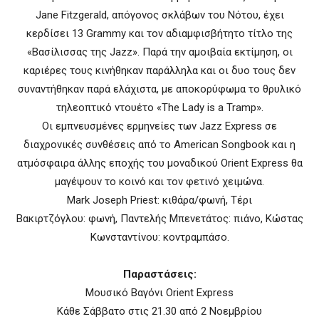
Jane Fitzgerald, απόγονος σκλάβων του Νότου, έχει
κερδίσει 13 Grammy και τον αδιαμφισβήτητο τίτλο της
«
Βασίλισσας της Jazz
»
. Παρά την αμοιβαία εκτίμηση, οι
καριέρες τους κινήθηκαν παράλληλα και οι δυο τους δεν
συναντήθηκαν παρά ελάχιστα, με αποκορύφωμα το θρυλικό
τηλεοπτικό ντουέτο
«
The Lady is a Tramp
»
.
Οι εμπνευσμένες ερμηνείες των Jazz Express σε
διαχρονικές συνθέσεις από το American Songbook και η
ατμόσφαιρα άλλης εποχής του μοναδικού Orient Express θα
μαγέψουν το κοινό και τον φετινό χειμώνα.
Mark Joseph Priest
:
κιθάρα/φωνή
,
Τέρι
Βακιρτζόγλου
:
φωνή
,
Παντελής Μπενετάτος
:
πιάνο
,
Κώστας
Κωνσταντίνου
:
κοντραμπάσο
.
Π
αραστάσεις:
Μουσικό Βαγόνι Orient Express
Κάθε Σάββατο στις 21.30 από 2 Νοεμβρίου