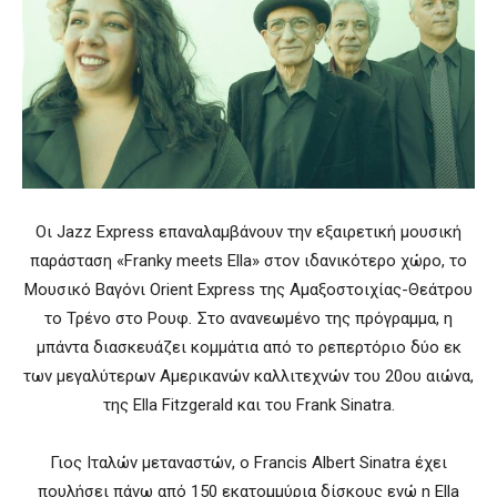
Oι Jazz Express επαναλαμβάνουν την εξαιρετική μουσική
παράσταση
«
Franky meets Ella
»
στον ιδανικότερο χώρο, το
Μουσικό Βαγόνι Orient Express της Αμαξοστοιχίας-Θεάτρου
το Τρένο στο Ρουφ
.
Στο ανανεωμένο της πρόγραμμα, η
μπάντα διασκευάζει κομμάτια από το ρεπερτόριο δύο εκ
των μεγαλύτερων Αμερικανών καλλιτεχνών του 20ου αιώνα,
της Ella Fitzgerald και του Frank Sinatra.
Γιος Ιταλών μεταναστών, ο Francis Albert Sinatra έχει
πουλήσει πάνω από 150 εκατομμύρια δίσκους ενώ η Ella