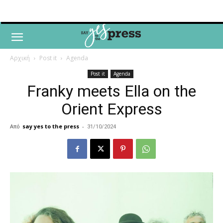
Αρχική
Post it
Agenda
Post it
Agenda
Franky meets Ella on the
Orient Express
Από
say yes to the press
-
31/10/2024