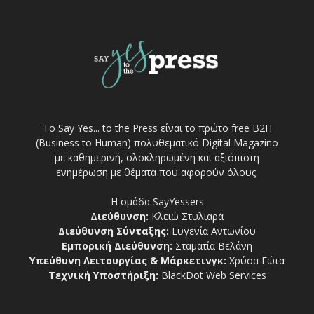
Το Say Yes... to the Press είναι το πρώτο free Β2Η
(Business to Human) πολυθεματικό Digital Magazino
με καθημερινή, ολοκληρωμένη και αξιόπιστη
ενημέρωση με θέματα που αφορούν όλους.
Η ομάδα SayYessers
Διεύθυνση:
Κλειώ Στυλιαρά
Διεύθυνση Σύνταξης:
Ευγενία Αντωνίου
Εμπορική Διεύθυνση:
Σταματία Βελάνη
Υπεύθυνη Λειτουργίας & Μάρκετινγκ:
Χρύσα Γώτα
Τεχνική Υποστήριξη:
BlackDot Web Services