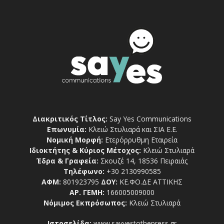
Διακριτικός Τίτλος:
Say Yes Communications
Επωνυμία:
Κλειώ Στυλιαρά και ΣΙΑ Ε.Ε.
Νομική Μορφή:
Ετερόρρυθμη Εταιρεία
Ιδιοκτήτης & Κύριος Μέτοχος:
Κλειώ Στυλιαρά
Έδρα & Γραφεία:
Σκουζέ 14, 18536 Πειραιάς
Τηλέφωνο:
+30 2130990585
ΑΦΜ:
801923795
ΔΟΥ:
ΚΕ.ΦΟ.ΔΕ ΑΤΤΙΚΗΣ
ΑΡ. ΓΕΜΗ:
166005009000
Νόμιμος Εκπρόσωπος:
Κλειώ Στυλιαρά
Ιστοσελίδα:
www.sayyestothepress.gr