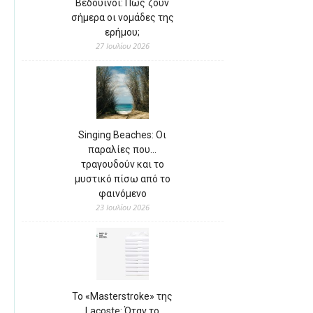
Βεδουίνοι: Πώς ζουν
σήμερα οι νομάδες της
ερήμου;
27 Ιουλίου 2026
Singing Beaches: Οι
παραλίες που…
τραγουδούν και το
μυστικό πίσω από το
φαινόμενο
23 Ιουλίου 2026
Το «Masterstroke» της
Lacoste: Όταν το