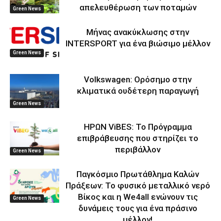
απελευθέρωση των ποταμών
Green News
Μήνας ανακύκλωσης στην
INTERSPORT για ένα βιώσιμο μέλλον
Green News
Volkswagen: Ορόσημο στην
κλιματικά ουδέτερη παραγωγή
Green News
ΗΡΩΝ ViBES: Το Πρόγραμμα
επιβράβευσης που στηρίζει το
περιβάλλον
Green News
Παγκόσμιο Πρωτάθλημα Καλών
Πράξεων: Το φυσικό μεταλλικό νερό
Βίκος και η We4all ενώνουν τις
Green News
δυνάμεις τους για ένα πράσινο
μέλλον!