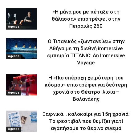
«Η μάνα μου με πέταξε στη
θάλασσα» επιστρέφει στην
Πειραιώς 260
Agenda
Ο Τιτανικός «ζωντανεύει» στην
Αθήνα με τη διεθνή immersive
εμπειρία TITANIC: An Immersive
Agenda
Voyage
Η «Πιο υπέροχη χειρότερη του
κόσμου» επιστρέφει για δεύτερη
χρονιά στο Θέατρο Ιλίσια –
Agenda
Βολανάκης
Ξαφνικά… καλοκαίρι για 15η χρονιά:
Το φεστιβάλ που θυμίζει γιατί
αγαπήσαμε το θερινό σινεμά
Agenda