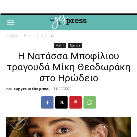
Αρχική
Post it
Agenda
Post it
Agenda
Η Νατάσσα Μποφίλιου
τραγουδά Μίκη Θεοδωράκη
στο Ηρώδειο
Από
say yes to the press
-
11/10/2024