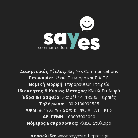
Διακριτικός Τίτλος:
Say Yes Communications
Επωνυμία:
Κλειώ Στυλιαρά και ΣΙΑ Ε.Ε.
Νομική Μορφή:
Ετερόρρυθμη Εταιρεία
Ιδιοκτήτης & Κύριος Μέτοχος:
Κλειώ Στυλιαρά
Έδρα & Γραφεία:
Σκουζέ 14, 18536 Πειραιάς
Τηλέφωνο:
+30 2130990585
ΑΦΜ:
801923795
ΔΟΥ:
ΚΕ.ΦΟ.ΔΕ ΑΤΤΙΚΗΣ
ΑΡ. ΓΕΜΗ:
166005009000
Νόμιμος Εκπρόσωπος:
Κλειώ Στυλιαρά
Ιστοσελίδα:
www.sayyestothepress.gr