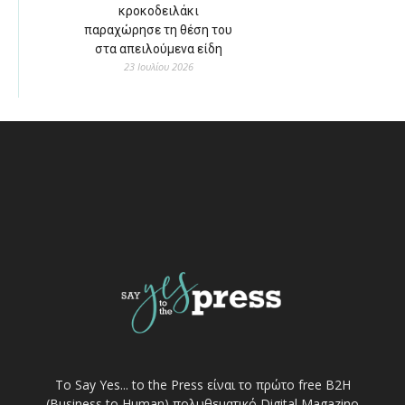
κροκοδειλάκι
παραχώρησε τη θέση του
στα απειλούμενα είδη
23 Ιουλίου 2026
Το Say Yes... to the Press είναι το πρώτο free Β2Η
(Business to Human) πολυθεματικό Digital Magazino