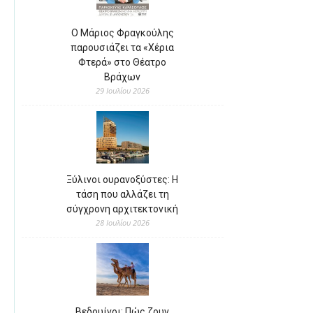
Ο Μάριος Φραγκούλης
παρουσιάζει τα «Χέρια
Φτερά» στο Θέατρο
Βράχων
29 Ιουλίου 2026
Ξύλινοι ουρανοξύστες: Η
τάση που αλλάζει τη
σύγχρονη αρχιτεκτονική
28 Ιουλίου 2026
Βεδουίνοι: Πώς ζουν