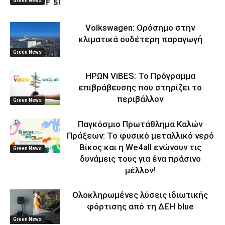
Green News
Volkswagen: Ορόσημο στην
κλιματικά ουδέτερη παραγωγή
Green News
ΗΡΩΝ ViBES: Το Πρόγραμμα
επιβράβευσης που στηρίζει το
περιβάλλον
Green News
Παγκόσμιο Πρωτάθλημα Καλών
Πράξεων: Το φυσικό μεταλλικό νερό
Βίκος και η We4all ενώνουν τις
Green News
δυνάμεις τους για ένα πράσινο
μέλλον!
Ολοκληρωμένες λύσεις ιδιωτικής
φόρτισης από τη ΔΕΗ blue
Green News