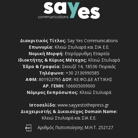
Διακριτικός Τίτλος:
Say Yes Communications
Επωνυμία:
Κλειώ Στυλιαρά και ΣΙΑ Ε.Ε.
Νομική Μορφή:
Ετερόρρυθμη Εταιρεία
Ιδιοκτήτης & Κύριος Μέτοχος:
Κλειώ Στυλιαρά
Έδρα & Γραφεία:
Σκουζέ 14, 18536 Πειραιάς
Τηλέφωνο:
+30 2130990585
ΑΦΜ:
801923795
ΔΟΥ:
ΚΕ.ΦΟ.ΔΕ ΑΤΤΙΚΗΣ
ΑΡ. ΓΕΜΗ:
166005009000
Νόμιμος Εκπρόσωπος:
Κλειώ Στυλιαρά
Ιστοσελίδα:
www.sayyestothepress.gr
Διαχειριστής & Δικαιούχος Domain Name:
Κλειώ Στυλιαρά και ΣΙΑ Ε.Ε.
Αριθμός Πιστοποίησης Μ.Η.Τ. 252127