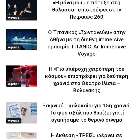
«Η μάνα μου με πέταξε στη
θάλασσα» επιστρέφει στην
Πειραιώς 260
Agenda
Ο Τιτανικός «ζωντανεύει» στην
Αθήνα με τη διεθνή immersive
εμπειρία TITANIC: An Immersive
Agenda
Voyage
Η «Πιο υπέροχη χειρότερη του
κόσμου» επιστρέφει για δεύτερη
χρονιά στο Θέατρο Ιλίσια –
Agenda
Βολανάκης
Ξαφνικά… καλοκαίρι για 15η χρονιά:
Το φεστιβάλ που θυμίζει γιατί
αγαπήσαμε το θερινό σινεμά
Agenda
Η έκθεση «ΤΡΕΙΣ» φέρνει σε