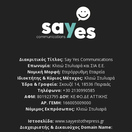
Διακριτικός Τίτλος:
Say Yes Communications
Επωνυμία:
Κλειώ Στυλιαρά και ΣΙΑ Ε.Ε.
Νομική Μορφή:
Ετερόρρυθμη Εταιρεία
Ιδιοκτήτης & Κύριος Μέτοχος:
Κλειώ Στυλιαρά
Έδρα & Γραφεία:
Σκουζέ 14, 18536 Πειραιάς
Τηλέφωνο:
+30 2130990585
ΑΦΜ:
801923795
ΔΟΥ:
ΚΕ.ΦΟ.ΔΕ ΑΤΤΙΚΗΣ
ΑΡ. ΓΕΜΗ:
166005009000
Νόμιμος Εκπρόσωπος:
Κλειώ Στυλιαρά
Ιστοσελίδα:
www.sayyestothepress.gr
Διαχειριστής & Δικαιούχος Domain Name: