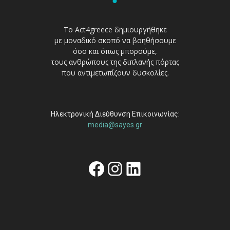
Το Act4greece δημιουργήθηκε
με μοναδικό σκοπό να βοηθήσουμε
όσο και όπως μπορούμε,
τους ανθρώπους της διπλανής πόρτας
που αντιμετωπίζουν δυσκολίες.
Ηλεκτρονική Διεύθυνση Επικοινωνίας:
media@sayes.gr
Facebook
Instagram
Linkedin