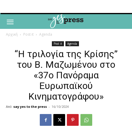
Αρχική
Post it
Agenda
Post it
Agenda
“Η τριλογία της Κρίσης”
του Β. Μαζωμένου στο
«37ο Πανόραμα
Ευρωπαϊκού
Κινηματογράφου»
Από
say yes to the press
-
16/10/2024