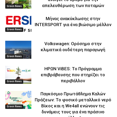
απελευθέρωση των ποταμών
Green News
Μήνας ανακύκλωσης στην
INTERSPORT για ένα βιώσιμο μέλλον
Green News
Volkswagen: Ορόσημο στην
κλιματικά ουδέτερη παραγωγή
Green News
ΗΡΩΝ ViBES: Το Πρόγραμμα
επιβράβευσης που στηρίζει το
περιβάλλον
Green News
Παγκόσμιο Πρωτάθλημα Καλών
Πράξεων: Το φυσικό μεταλλικό νερό
Βίκος και η We4all ενώνουν τις
Green News
δυνάμεις τους για ένα πράσινο