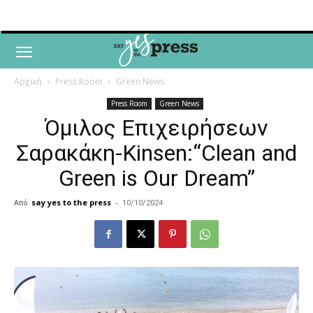
Αρχική
Press Room
Green News
Press Room
Green News
Όμιλος Επιχειρήσεων
Σαρακάκη-Kinsen:“Clean and
Green is Our Dream”
Από
say yes to the press
-
10/10/2024