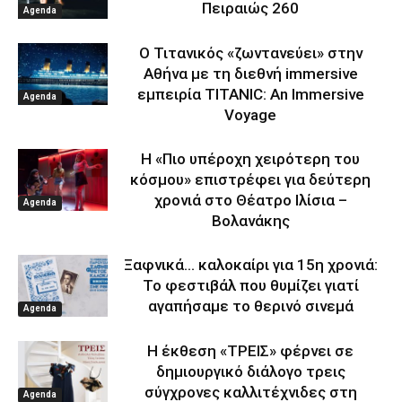
Πειραιώς 260
Agenda
Ο Τιτανικός «ζωντανεύει» στην
Αθήνα με τη διεθνή immersive
εμπειρία TITANIC: An Immersive
Agenda
Voyage
Η «Πιο υπέροχη χειρότερη του
κόσμου» επιστρέφει για δεύτερη
χρονιά στο Θέατρο Ιλίσια –
Agenda
Βολανάκης
Ξαφνικά… καλοκαίρι για 15η χρονιά:
Το φεστιβάλ που θυμίζει γιατί
αγαπήσαμε το θερινό σινεμά
Agenda
Η έκθεση «ΤΡΕΙΣ» φέρνει σε
δημιουργικό διάλογο τρεις
σύγχρονες καλλιτέχνιδες στη
Agenda