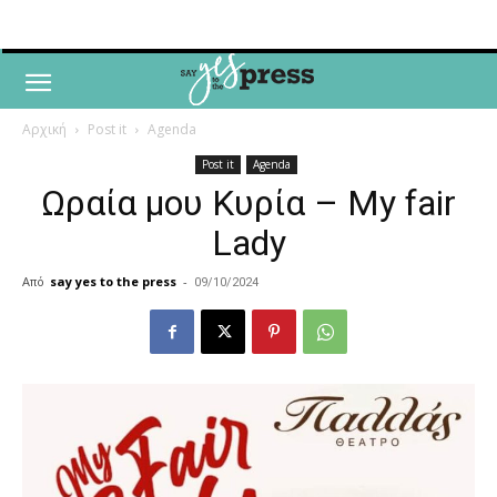
Αρχική
Post it
Agenda
Post it
Agenda
Ωραία μου Κυρία – My fair
Lady
Από
say yes to the press
-
09/10/2024