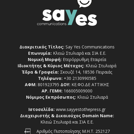
Διακριτικός Τίτλος:
Say Yes Communications
Επωνυμία:
Κλειώ Στυλιαρά και ΣΙΑ Ε.Ε.
Νομική Μορφή:
Ετερόρρυθμη Εταιρεία
Ιδιοκτήτης & Κύριος Μέτοχος:
Κλειώ Στυλιαρά
Έδρα & Γραφεία:
Σκουζέ 14, 18536 Πειραιάς
Τηλέφωνο:
+30 2130990585
ΑΦΜ:
801923795
ΔΟΥ:
ΚΕ.ΦΟ.ΔΕ ΑΤΤΙΚΗΣ
ΑΡ. ΓΕΜΗ:
166005009000
Νόμιμος Εκπρόσωπος:
Κλειώ Στυλιαρά
Ιστοσελίδα:
www.sayyestothepress.gr
Διαχειριστής & Δικαιούχος Domain Name:
Κλειώ Στυλιαρά και ΣΙΑ Ε.Ε.
Αριθμός Πιστοποίησης Μ.Η.Τ. 252127