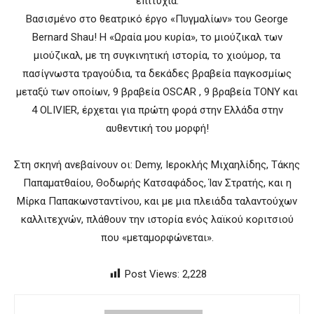
επιτυχία.
Βασισμένο στο θεατρικό έργο «Πυγμαλίων» του George
Bernard Shau! Η «Ωραία μου κυρία», το μιούζικαλ των
μιούζικαλ, με τη συγκινητική ιστορία, το χιούμορ, τα
πασίγνωστα τραγούδια, τα δεκάδες βραβεία παγκοσμίως
μεταξύ των οποίων, 9 βραβεία OSCAR , 9 βραβεία TONY και
4 OLIVIER, έρχεται για πρώτη φορά στην Ελλάδα στην
αυθεντική του μορφή!
Στη σκηνή ανεβαίνουν οι: Demy, Ιεροκλής Μιχαηλίδης, Τάκης
Παπαματθαίου, Θοδωρής Κατσαφάδος, Ίαν Στρατής, και η
Μίρκα Παπακωνσταντίνου, και με μια πλειάδα ταλαντούχων
καλλιτεχνών, πλάθουν την ιστορία ενός λαϊκού κοριτσιού
που «μεταμορφώνεται».
Post Views:
2,228