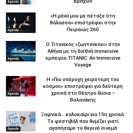
Βράχων
Agenda
«Η μάνα μου με πέταξε στη
θάλασσα» επιστρέφει στην
Πειραιώς 260
Agenda
Ο Τιτανικός «ζωντανεύει» στην
Αθήνα με τη διεθνή immersive
εμπειρία TITANIC: An Immersive
Agenda
Voyage
Η «Πιο υπέροχη χειρότερη του
κόσμου» επιστρέφει για δεύτερη
χρονιά στο Θέατρο Ιλίσια –
Agenda
Βολανάκης
Ξαφνικά… καλοκαίρι για 15η χρονιά:
Το φεστιβάλ που θυμίζει γιατί
αγαπήσαμε το θερινό σινεμά
Agenda