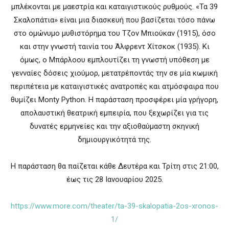
μπλέκονται με μαεστρία και καταιγιστικούς ρυθμούς. «Τα 39
Σκαλοπάτια» είναι μια διασκευή που βασίζεται τόσο πάνω
στο ομώνυμο μυθιστόρημα του Τζον Μπιούκαν (1915), όσο
και στην γνωστή ταινία του Άλφρεντ Χίτσκοκ (1935). Κι
όμως, ο Μπάρλοου εμπλουτίζει τη γνωστή υπόθεση με
γενναίες δόσεις χιούμορ, μετατρέποντάς την σε μία κωμική
περιπέτεια με καταιγιστικές ανατροπές και ατμόσφαιρα που
θυμίζει Monty Python. Η παράσταση προσφέρει μία γρήγορη,
απολαυστική θεατρική εμπειρία, που ξεχωρίζει για τις
δυνατές ερμηνείες και την αξιοθαύμαστη σκηνική
δημιουργικότητά της.
Η παράσταση θα παίζεται κάθε Δευτέρα και Τρίτη στις 21:00,
έως τις 28 Ιανουαρίου 2025.
https://www.more.com/theater/ta-39-skalopatia-2os-xronos-
1/