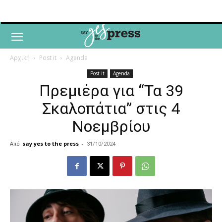
Αρχική
Post it
Agenda
Post it
Agenda
Πρεμιέρα για “Τα 39
Σκαλοπάτια” στις 4
Νοεμβρίου
Από
say yes to the press
-
31/10/2024