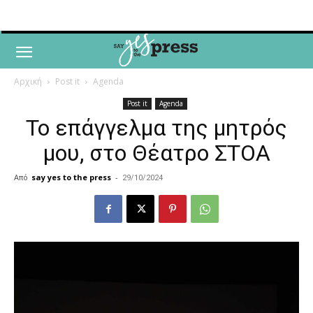
Αρχική
Post it
Agenda
Post it
Agenda
Το επάγγελμα της μητρός
μου, στο Θέατρο ΣΤΟΑ
Από
say yes to the press
-
29/10/2024