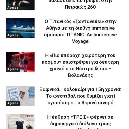
θάλασσα» επιστρέφει στην
Πειραιώς 260
Agenda
Ο Τιτανικός «ζωντανεύει» στην
Αθήνα με τη διεθνή immersive
εμπειρία TITANIC: An Immersive
Agenda
Voyage
Η «Πιο υπέροχη χειρότερη του
κόσμου» επιστρέφει για δεύτερη
χρονιά στο Θέατρο Ιλίσια –
Agenda
Βολανάκης
Ξαφνικά… καλοκαίρι για 15η χρονιά:
Το φεστιβάλ που θυμίζει γιατί
αγαπήσαμε το θερινό σινεμά
Agenda
Η έκθεση «ΤΡΕΙΣ» φέρνει σε
δημιουργικό διάλογο τρεις