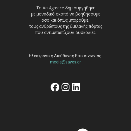
Το Act4greece δημιουργήθηκε
με μοναδικό σκοπό να βοηθήσουμε
όσο και όπως μπορούμε,
τους ανθρώπους της διπλανής πόρτας
που αντιμετωπίζουν δυσκολίες.
Ηλεκτρονική Διεύθυνση Επικοινωνίας:
media@sayes.gr
Facebook
Instagram
Linkedin