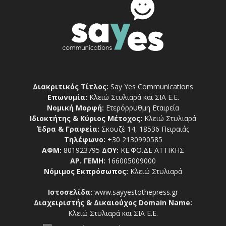
Διακριτικός Τίτλος:
Say Yes Communications
Επωνυμία:
Κλειώ Στυλιαρά και ΣΙΑ Ε.Ε.
Νομική Μορφή:
Ετερόρρυθμη Εταιρεία
Ιδιοκτήτης & Κύριος Μέτοχος:
Κλειώ Στυλιαρά
Έδρα & Γραφεία:
Σκουζέ 14, 18536 Πειραιάς
Τηλέφωνο:
+30 2130990585
ΑΦΜ:
801923795
ΔΟΥ:
ΚΕ.ΦΟ.ΔΕ ΑΤΤΙΚΗΣ
ΑΡ. ΓΕΜΗ:
166005009000
Νόμιμος Εκπρόσωπος:
Κλειώ Στυλιαρά
Ιστοσελίδα:
www.sayyestothepress.gr
Διαχειριστής & Δικαιούχος Domain Name:
Κλειώ Στυλιαρά και ΣΙΑ Ε.Ε.