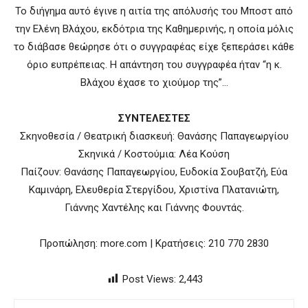
Το διήγημα αυτό έγινε η αιτία της απόλυσής του Μποστ από
την Ελένη Βλάχου, εκδότρια της Καθημερινής, η οποία μόλις
το διάβασε θεώρησε ότι ο συγγραφέας είχε ξεπεράσει κάθε
όριο ευπρέπειας. Η απάντηση του συγγραφέα ήταν “η κ.
Βλάχου έχασε το χιούμορ της”…
ΣΥΝΤΕΛΕΣΤΕΣ
Σκηνοθεσία / Θεατρική διασκευή: Θανάσης Παπαγεωργίου
Σκηνικά / Κοστούμια: Λέα Κούση
Παίζουν: Θανάσης Παπαγεωργίου, Ευδοκία Σουβατζή, Εύα
Καμινάρη, Ελευθερία Στεργίδου, Χριστίνα Πλατανιώτη,
Γιάννης Χαντέλης και Γιάννης Φουντάς.
Προπώληση: more.com | Κρατήσεις: 210 770 2830
Post Views:
2,443