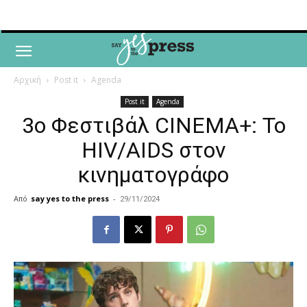
Αρχική
Post it
Agenda
Post it
Agenda
3ο Φεστιβάλ CINEMA+: Το
HIV/AIDS στον
κινηματογράφο
Από
say yes to the press
-
29/11/2024