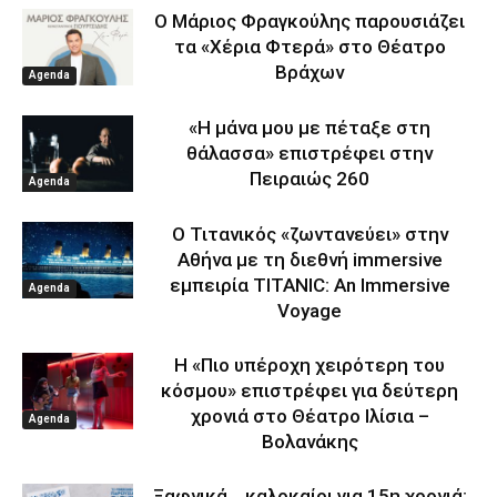
Ο Μάριος Φραγκούλης παρουσιάζει
τα «Χέρια Φτερά» στο Θέατρο
Βράχων
Agenda
«Η μάνα μου με πέταξε στη
θάλασσα» επιστρέφει στην
Πειραιώς 260
Agenda
Ο Τιτανικός «ζωντανεύει» στην
Αθήνα με τη διεθνή immersive
εμπειρία TITANIC: An Immersive
Agenda
Voyage
Η «Πιο υπέροχη χειρότερη του
κόσμου» επιστρέφει για δεύτερη
χρονιά στο Θέατρο Ιλίσια –
Agenda
Βολανάκης
Ξαφνικά… καλοκαίρι για 15η χρονιά: