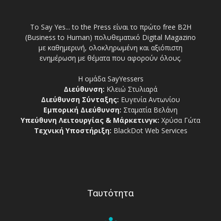
Το Say Yes... to the Press είναι το πρώτο free Β2Η
(Business to Human) πολυθεματικό Digital Magazino
με καθημερινή, ολοκληρωμένη και αξιόπιστη
ενημέρωση με θέματα που αφορούν όλους.
Η ομάδα SayYessers
Διεύθυνση:
Κλειώ Στυλιαρά
Διεύθυνση Σύνταξης:
Ευγενία Αντωνίου
Εμπορική Διεύθυνση:
Σταματία Βελάνη
Υπεύθυνη Λειτουργίας & Μάρκετινγκ:
Χρύσα Γώτα
Τεχνική Υποστήριξη:
BlackDot Web Services
Ταυτότητα