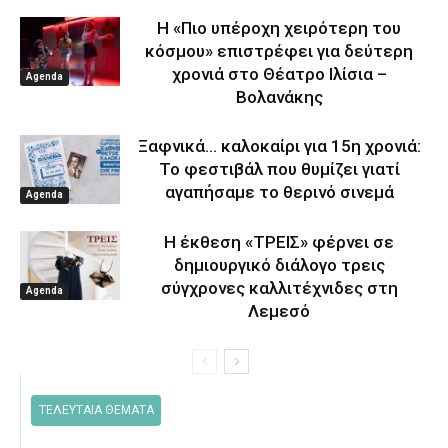
Η «Πιο υπέροχη χειρότερη του
κόσμου» επιστρέφει για δεύτερη
χρονιά στο Θέατρο Ιλίσια –
Agenda
Βολανάκης
Ξαφνικά… καλοκαίρι για 15η χρονιά:
Το φεστιβάλ που θυμίζει γιατί
αγαπήσαμε το θερινό σινεμά
Agenda
Η έκθεση «ΤΡΕΙΣ» φέρνει σε
δημιουργικό διάλογο τρεις
σύγχρονες καλλιτέχνιδες στη
Agenda
Λεμεσό
ΤΕΛΕΥΤΑΙΑ ΘΕΜΑΤΑ