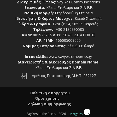
Διακριτικός Τίτλος:
Say Yes Communications
Επωνυμία:
Κλειώ Στυλιαρά και ΣΙΑ Ε.Ε.
Νομική Μορφή:
Ετερόρρυθμη Εταιρεία
Ιδιοκτήτης & Κύριος Μέτοχος:
Κλειώ Στυλιαρά
Έδρα & Γραφεία:
Σκουζέ 14, 18536 Πειραιάς
Τηλέφωνο:
+30 2130990585
ΑΦΜ:
801923795
ΔΟΥ:
ΚΕ.ΦΟ.ΔΕ ΑΤΤΙΚΗΣ
ΑΡ. ΓΕΜΗ:
166005009000
Νόμιμος Εκπρόσωπος:
Κλειώ Στυλιαρά
Ιστοσελίδα:
www.sayyestothepress.gr
Διαχειριστής & Δικαιούχος Domain Name:
Κλειώ Στυλιαρά και ΣΙΑ Ε.Ε.
Αριθμός Πιστοποίησης Μ.Η.Τ. 252127
Πολιτική απορρήτου
Όροι χρήσης
Δήλωση συμμόρφωσης
Say Yes to the Press - 2026 -
Design by