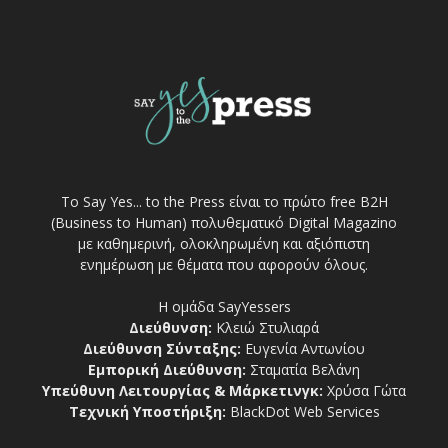
Το Say Yes... to the Press είναι το πρώτο free Β2Η
(Business to Human) πολυθεματικό Digital Magazino
με καθημερινή, ολοκληρωμένη και αξιόπιστη
ενημέρωση με θέματα που αφορούν όλους.
Η ομάδα SayYessers
Διεύθυνση:
Κλειώ Στυλιαρά
Διεύθυνση Σύνταξης:
Ευγενία Αντωνίου
Εμπορική Διεύθυνση:
Σταματία Βελάνη
Υπεύθυνη Λειτουργίας & Μάρκετινγκ:
Χρύσα Γώτα
Τεχνική Υποστήριξη:
BlackDot Web Services