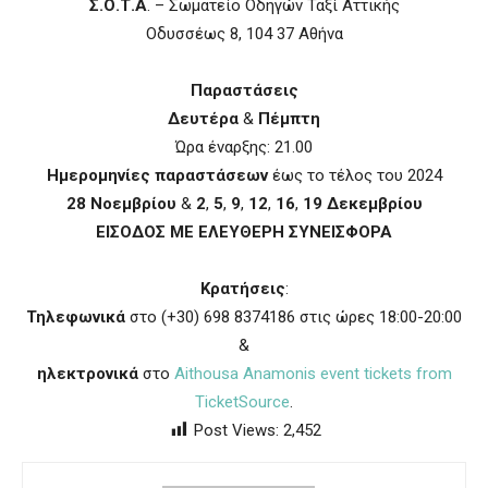
Σ.Ο.Τ.Α
. – Σωματείο Οδηγών Ταξί Αττικής
Οδυσσέως 8, 104 37 Αθήνα
Παραστάσεις
Δευτέρα
&
Πέμπτη
Ώρα έναρξης: 21.00
Ημερομηνίες παραστάσεων
έως το τέλος του 2024
28
Νοεμβρίου
&
2
,
5
,
9
,
12
,
16
,
19
Δεκεμβρίου
ΕΙΣΟΔΟΣ ΜΕ ΕΛΕΥΘΕΡΗ ΣΥΝΕΙΣΦΟΡΑ
Κρατήσεις
:
Τηλεφωνικά
στο (+30) 698 8374186 στις ώρες 18:00-20:00
&
ηλεκτρονικά
στο
Aithousa Anamonis event tickets from
TicketSource
.
Post Views:
2,452