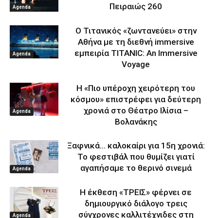
Πειραιώς 260
Agenda
Ο Τιτανικός «ζωντανεύει» στην
Αθήνα με τη διεθνή immersive
εμπειρία TITANIC: An Immersive
Agenda
Voyage
Η «Πιο υπέροχη χειρότερη του
κόσμου» επιστρέφει για δεύτερη
χρονιά στο Θέατρο Ιλίσια –
Agenda
Βολανάκης
Ξαφνικά… καλοκαίρι για 15η χρονιά:
Το φεστιβάλ που θυμίζει γιατί
αγαπήσαμε το θερινό σινεμά
Agenda
Η έκθεση «ΤΡΕΙΣ» φέρνει σε
δημιουργικό διάλογο τρεις
σύγχρονες καλλιτέχνιδες στη
Agenda