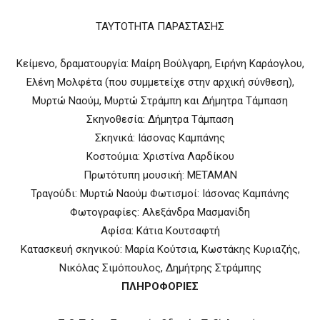
ΤΑΥΤΟΤΗΤΑ ΠΑΡΑΣΤΑΣΗΣ
Κείμενο, δραματουργία: Μαίρη Βούλγαρη, Ειρήνη Καράογλου,
Ελένη Μολφέτα (που συμμετείχε στην αρχική σύνθεση),
Μυρτώ Ναούμ, Μυρτώ Στράμπη και Δήμητρα Τάμπαση
Σκηνοθεσία: Δήμητρα Τάμπαση
Σκηνικά: Ιάσονας Καμπάνης
Κοστούμια: Χριστίνα Λαρδίκου
Πρωτότυπη μουσική: METAMAN
Τραγούδι: Μυρτώ Ναούμ Φωτισμοί: Ιάσονας Καμπάνης
Φωτογραφίες: Αλεξάνδρα Μασμανίδη
Αφίσα: Κάτια Κουτσαφτή
Κατασκευή σκηνικού: Μαρία Κούτσια, Κωστάκης Κυριαζής,
Νικόλας Σιμόπουλος, Δημήτρης Στράμπης
ΠΛΗΡΟΦΟΡΙΕΣ