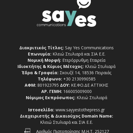
Διακριτικός Τίτλος:
Say Yes Communications
Επωνυμία:
Κλειώ Στυλιαρά και ΣΙΑ Ε.Ε.
Νομική Μορφή:
Ετερόρρυθμη Εταιρεία
Ιδιοκτήτης & Κύριος Μέτοχος:
Κλειώ Στυλιαρά
Έδρα & Γραφεία:
Σκουζέ 14, 18536 Πειραιάς
Τηλέφωνο:
+30 2130990585
ΑΦΜ:
801923795
ΔΟΥ:
ΚΕ.ΦΟ.ΔΕ ΑΤΤΙΚΗΣ
ΑΡ. ΓΕΜΗ:
166005009000
Νόμιμος Εκπρόσωπος:
Κλειώ Στυλιαρά
Ιστοσελίδα:
www.sayyestothepress.gr
Διαχειριστής & Δικαιούχος Domain Name:
Κλειώ Στυλιαρά και ΣΙΑ Ε.Ε.
Αριθμός Πιστοποίησης Μ.Η.Τ. 252127