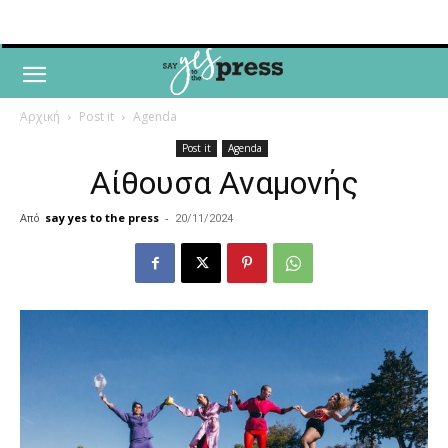
Αρχική
Post it
Agenda
Post it
Agenda
Αίθουσα Αναμονής
Από
say yes to the press
-
20/11/2024