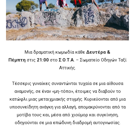
Μια δραματική κωμωδία κάθε
Δευτέρα &
Πέμπτη
στις
21:00
στο
Σ
.
Ο
.
Τ
.
Α
. – Σωματείο Οδηγών Ταξί
Αττικής.
Τέσσερις γυναίκες συναντώνται τυχαία σε μια αίθουσα
αναμονής, σε έναν «μη-τόπο», έτοιμες να διαβούν το
κατώφλι μιας μεταιχμιακής στιγμής. Κυριεύονται από μια
υποσυνείδητη ανάγκη για αλλαγή, απομακρύνονται από τα
μοτίβα τους και, μέσα από χιούμορ και συγκίνηση,
οδηγούνται σε μια επώδυνη διαδρομή αυτογνωσίας.