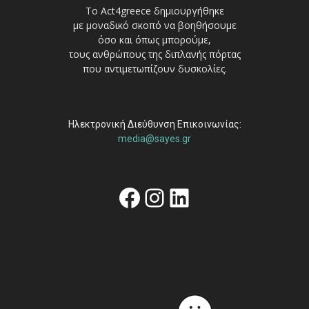
Το Act4greece δημιουργήθηκε
με μοναδικό σκοπό να βοηθήσουμε
όσο και όπως μπορούμε,
τους ανθρώπους της διπλανής πόρτας
που αντιμετωπίζουν δυσκολίες.
Ηλεκτρονική Διεύθυνση Επικοινωνίας:
media@sayes.gr
Facebook
Instagram
Linkedin