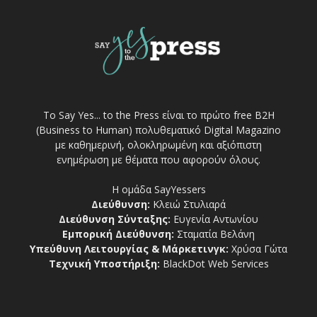
Το Say Yes... to the Press είναι το πρώτο free Β2Η
(Business to Human) πολυθεματικό Digital Magazino
με καθημερινή, ολοκληρωμένη και αξιόπιστη
ενημέρωση με θέματα που αφορούν όλους.
Η ομάδα SayYessers
Διεύθυνση:
Κλειώ Στυλιαρά
Διεύθυνση Σύνταξης:
Ευγενία Αντωνίου
Εμπορική Διεύθυνση:
Σταματία Βελάνη
Υπεύθυνη Λειτουργίας & Μάρκετινγκ:
Χρύσα Γώτα
Τεχνική Υποστήριξη:
BlackDot Web Services