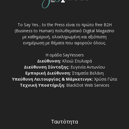
Το Say Yes... to the Press είναι το πρώτο free Β2Η
(Business to Human) πολυθεματικό Digital Magazino
με καθημερινή, ολοκληρωμένη και αξιόπιστη
ενημέρωση με θέματα που αφορούν όλους.
Η ομάδα SayYessers
Διεύθυνση:
Κλειώ Στυλιαρά
Διεύθυνση Σύνταξης:
Ευγενία Αντωνίου
Εμπορική Διεύθυνση:
Σταματία Βελάνη
Υπεύθυνη Λειτουργίας & Μάρκετινγκ:
Χρύσα Γώτα
Τεχνική Υποστήριξη:
BlackDot Web Services
Ταυτότητα