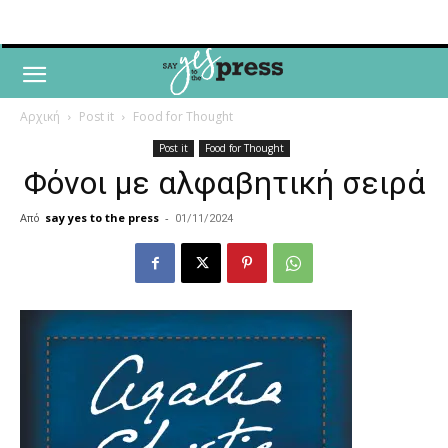
Αρχική
Post it
Food for Thought
Post it
Food for Thought
Φόνοι με αλφαβητική σειρά
Από
say yes to the press
-
01/11/2024