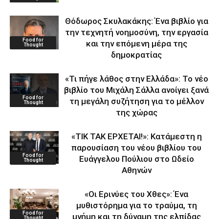
Θόδωρος Σκυλακάκης: Ένα βιβλίο για
την τεχνητή νοημοσύνη, την εργασία
Food for
και την επόμενη μέρα της
Thought
δημοκρατίας
«Τι πήγε λάθος στην Ελλάδα»: Το νέο
βιβλίο του Μιχάλη Σάλλα ανοίγει ξανά
Food for
τη μεγάλη συζήτηση για το μέλλον
Thought
της χώρας
«ΤΙΚ ΤΑΚ ΕΡΧΕΤΑΙ!»: Κατάμεστη η
παρουσίαση του νέου βιβλίου του
Food for
Ευάγγελου Πούλιου στο Ωδείο
Thought
Αθηνών
«Οι Ερινύες του Χθες»: Ένα
μυθιστόρημα για το τραύμα, τη
Food for
μνήμη και τη δύναμη της ελπίδας
Thought