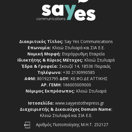
Διακριτικός Τίτλος:
Say Yes Communications
Επωνυμία:
Κλειώ Στυλιαρά και ΣΙΑ Ε.Ε.
Νομική Μορφή:
Ετερόρρυθμη Εταιρεία
Ιδιοκτήτης & Κύριος Μέτοχος:
Κλειώ Στυλιαρά
Έδρα & Γραφεία:
Σκουζέ 14, 18536 Πειραιάς
Τηλέφωνο:
+30 2130990585
ΑΦΜ:
801923795
ΔΟΥ:
ΚΕ.ΦΟ.ΔΕ ΑΤΤΙΚΗΣ
ΑΡ. ΓΕΜΗ:
166005009000
Νόμιμος Εκπρόσωπος:
Κλειώ Στυλιαρά
Ιστοσελίδα:
www.sayyestothepress.gr
Διαχειριστής & Δικαιούχος Domain Name:
Κλειώ Στυλιαρά και ΣΙΑ Ε.Ε.
Αριθμός Πιστοποίησης Μ.Η.Τ. 252127