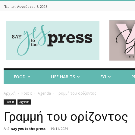
Πέμπτη, Αυγούστου 6, 2026
Say
Yes
To
The
Press
FOOD
LIFE HABITS
FYI
P
Αρχική
Post it
Agenda
Γραμμή του ορίζοντος
Post it
Agenda
Γραμμή του ορίζοντος
Από
say yes to the press
-
19/11/2024