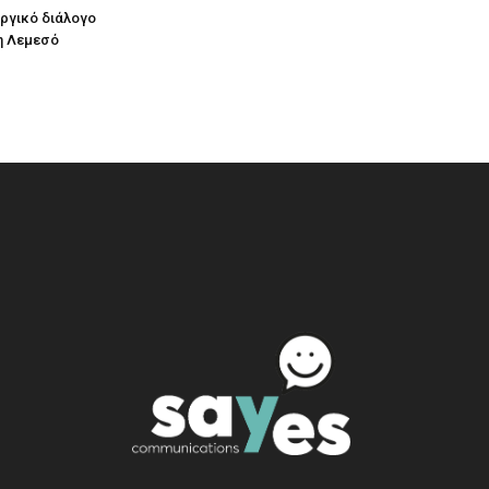
υργικό διάλογο
η Λεμεσό