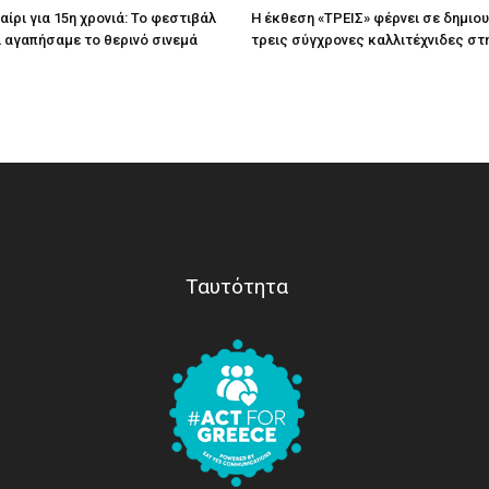
ίρι για 15η χρονιά: Το φεστιβάλ
Η έκθεση «ΤΡΕΙΣ» φέρνει σε δημιο
τί αγαπήσαμε το θερινό σινεμά
τρεις σύγχρονες καλλιτέχνιδες στ
Ταυτότητα