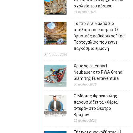
σχολείο του κόσμου
31 Ιουλίου 2026
Το πιο viral θαλάσσιο
σπήλαιο του κόσμου: Ο
“φυσικός καθεδρικός” της
Πορτογαλίας που έγινε
παγκόσμια εμμονή
31 Ιουλίου 2026
Χρυσός ο Lennart
Neubauer στο PWA Grand
Slam της Fuerteventura
30 Ιουλίου 2026
Ο Μάριος Φραγκούλης
παρουσιάζει τα «Χέρια
Φτερά» στο Θέατρο
Βράχων
29 Ιουλίου 2026
Ξύλινοι ουρανοξύστες: Η