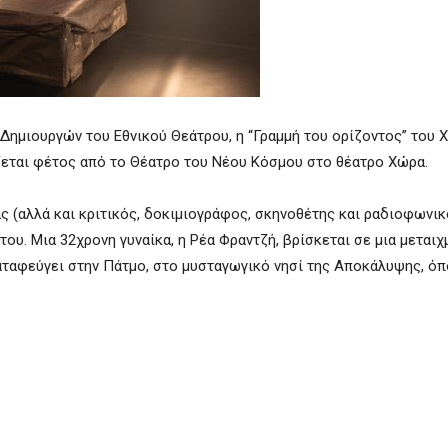
Δημιουργών του Εθνικού Θεάτρου, η “Γραμμή του ορίζοντος” του 
εται φέτος από το Θέατρο του Νέου Κόσμου στο θέατρο Χώρα.
 (αλλά και κριτικός, δοκιμιογράφος, σκηνοθέτης και ραδιοφωνι
ου. Μια 32χρονη γυναίκα, η Ρέα Φραντζή, βρίσκεται σε μια μεταιχ
 καταφεύγει στην Πάτμο, στο μυσταγωγικό νησί της Αποκάλυψης, ό