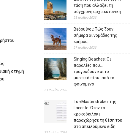
τάση που αλλάζει τη
σύγχρονη αρχιτεκτονική
28 Ιουλίου 2026
Βεδουίνοι: Πώς ζουν
σήμερα οι νομάδες της
Χρήστου
ερήμου;
27 Ιουλίου 2026
Singing Beaches: Οι
κός
παραλίες που…
μιακή στιγμή
τραγουδούν και το
μυστικό πίσω από το
που
φαινόμενο
23 Ιουλίου 2026
Το «Masterstroke» της
Lacoste: Όταν το
κροκοδειλάκι
παραχώρησε τη θέση του
στα απειλούμενα είδη
23 Ιουλίου 2026