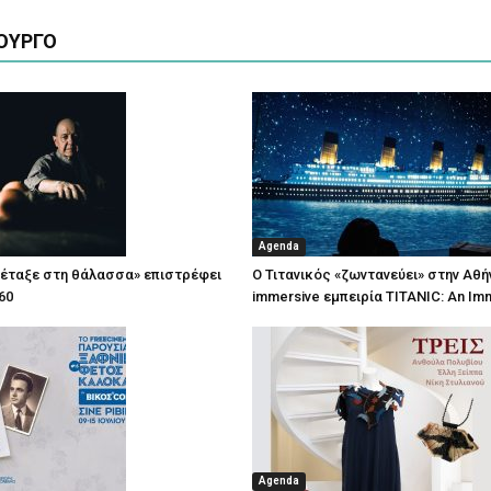
ΟΥΡΓΟ
Agenda
πέταξε στη θάλασσα» επιστρέφει
Ο Τιτανικός «ζωντανεύει» στην Αθή
60
immersive εμπειρία TITANIC: An Im
Agenda