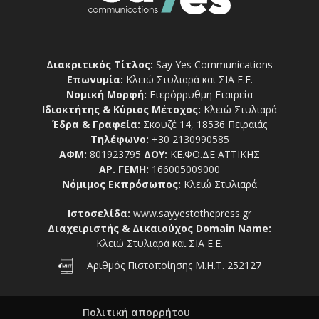
Διακριτικός Τίτλος:
Say Yes Communications
Επωνυμία:
Κλειώ Στυλιαρά και ΣΙΑ Ε.Ε.
Νομική Μορφή:
Ετερόρρυθμη Εταιρεία
Ιδιοκτήτης & Κύριος Μέτοχος:
Κλειώ Στυλιαρά
Έδρα & Γραφεία:
Σκουζέ 14, 18536 Πειραιάς
Τηλέφωνο:
+30 2130990585
ΑΦΜ:
801923795
ΔΟΥ:
ΚΕ.ΦΟ.ΔΕ ΑΤΤΙΚΗΣ
ΑΡ. ΓΕΜΗ:
166005009000
Νόμιμος Εκπρόσωπος:
Κλειώ Στυλιαρά
Ιστοσελίδα:
www.sayyestothepress.gr
Διαχειριστής & Δικαιούχος Domain Name:
Κλειώ Στυλιαρά και ΣΙΑ Ε.Ε.
Αριθμός Πιστοποίησης Μ.Η.Τ. 252127
Πολιτική απορρήτου