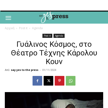
Αρχική
Post it
Agenda
Post it
Agenda
Γυάλινος Κόσμος, στο
Θέατρο Τέχνης Κάρολου
Κουν
Από
say yes to the press
-
01/11/2024