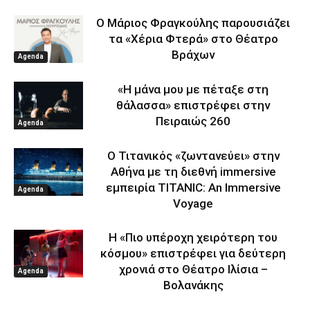
Ο Μάριος Φραγκούλης παρουσιάζει
τα «Χέρια Φτερά» στο Θέατρο
Βράχων
Agenda
«Η μάνα μου με πέταξε στη
θάλασσα» επιστρέφει στην
Πειραιώς 260
Agenda
Ο Τιτανικός «ζωντανεύει» στην
Αθήνα με τη διεθνή immersive
εμπειρία TITANIC: An Immersive
Agenda
Voyage
Η «Πιο υπέροχη χειρότερη του
κόσμου» επιστρέφει για δεύτερη
χρονιά στο Θέατρο Ιλίσια –
Agenda
Βολανάκης