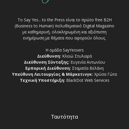
Το Say Yes... to the Press είναι το πρώτο free Β2Η
(Business to Human) πολυθεματικό Digital Magazino
με καθημερινή, ολοκληρωμένη και αξιόπιστη
ενημέρωση με θέματα που αφορούν όλους.
Η ομάδα SayYessers
Διεύθυνση:
Κλειώ Στυλιαρά
Διεύθυνση Σύνταξης:
Ευγενία Αντωνίου
Εμπορική Διεύθυνση:
Σταματία Βελάνη
Υπεύθυνη Λειτουργίας & Μάρκετινγκ:
Χρύσα Γώτα
Τεχνική Υποστήριξη:
BlackDot Web Services
Ταυτότητα