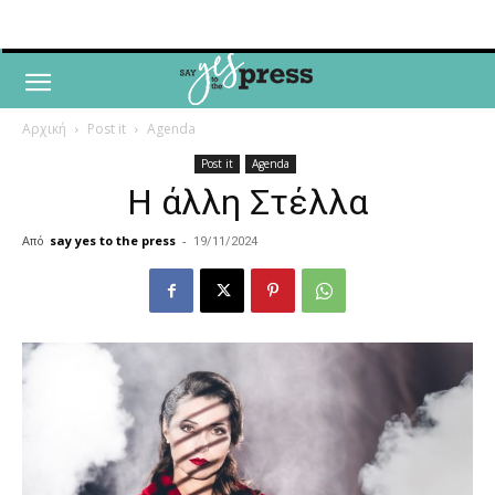
Αρχική
Post it
Agenda
Post it
Agenda
Η άλλη Στέλλα
Από
say yes to the press
-
19/11/2024