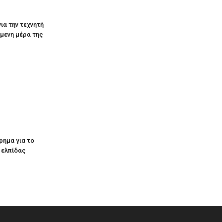
ια την τεχνητή
όμενη μέρα της
ρημα για το
ς ελπίδας