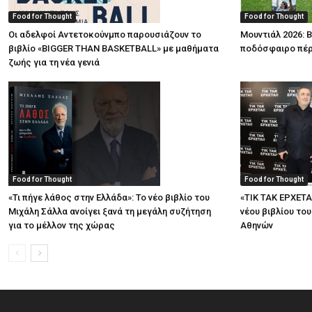
Food for Thought
Food for Thought
Οι αδελφοί Αντετοκούνμπο παρουσιάζουν το
Μουντιάλ 2026: Β
βιβλίο «BIGGER THAN BASKETBALL» με μαθήματα
ποδόσφαιρο πέρ
ζωής για τη νέα γενιά
Food for Thought
Food for Thought
«Τι πήγε λάθος στην Ελλάδα»: Το νέο βιβλίο του
«ΤΙΚ ΤΑΚ ΕΡΧΕΤΑ
Μιχάλη Σάλλα ανοίγει ξανά τη μεγάλη συζήτηση
νέου βιβλίου το
για το μέλλον της χώρας
Αθηνών