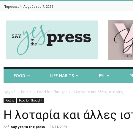
Παρασκευή, Αυγούστου 7, 2026
Say
Yes
To
The
Press
FOOD
LIFE HABITS
FYI
P
Αρχική
Post it
Food for Thought
Η λοταρία και άλλες ιστορίες
Post it
Food for Thought
Η λοταρία και άλλες ισ
Από
say yes to the press
-
04/11/2024