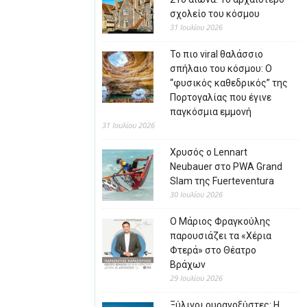
σχολείο του κόσμου
31 Ιουλίου 2026
Το πιο viral θαλάσσιο
σπήλαιο του κόσμου: Ο
“φυσικός καθεδρικός” της
Πορτογαλίας που έγινε
παγκόσμια εμμονή
31 Ιουλίου 2026
Χρυσός ο Lennart
Neubauer στο PWA Grand
Slam της Fuerteventura
30 Ιουλίου 2026
Ο Μάριος Φραγκούλης
παρουσιάζει τα «Χέρια
Φτερά» στο Θέατρο
Βράχων
29 Ιουλίου 2026
Ξύλινοι ουρανοξύστες: Η