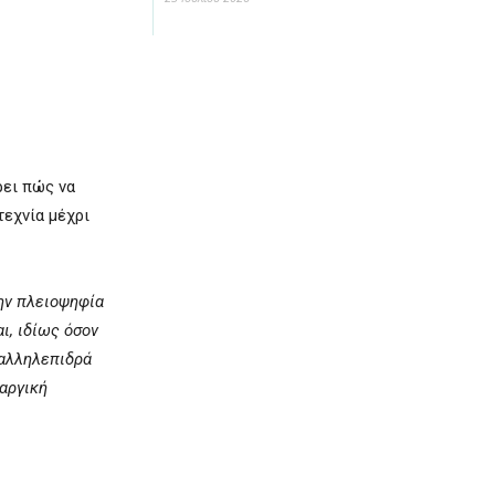
ρει πώς να
τεχνία μέχρι
την πλειοψηφία
ι, ιδίως όσον
 αλληλεπιδρά
αργική