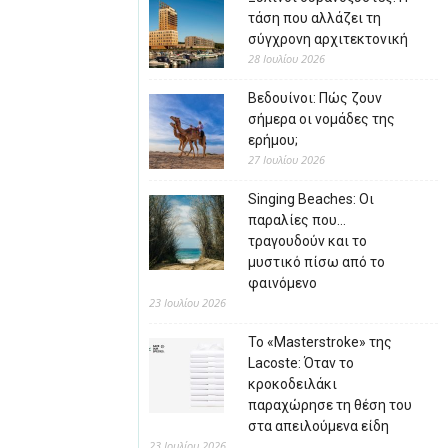
τάση που αλλάζει τη
σύγχρονη αρχιτεκτονική
28 Ιουλίου 2026
Βεδουίνοι: Πώς ζουν
σήμερα οι νομάδες της
ερήμου;
27 Ιουλίου 2026
Singing Beaches: Οι
παραλίες που…
τραγουδούν και το
μυστικό πίσω από το
φαινόμενο
23 Ιουλίου 2026
Το «Masterstroke» της
Lacoste: Όταν το
κροκοδειλάκι
παραχώρησε τη θέση του
στα απειλούμενα είδη
23 Ιουλίου 2026