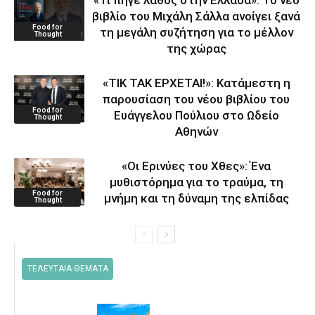
«Τι πήγε λάθος στην Ελλάδα»: Το νέο
βιβλίο του Μιχάλη Σάλλα ανοίγει ξανά
Food for
τη μεγάλη συζήτηση για το μέλλον
Thought
της χώρας
«ΤΙΚ ΤΑΚ ΕΡΧΕΤΑΙ!»: Κατάμεστη η
παρουσίαση του νέου βιβλίου του
Food for
Ευάγγελου Πούλιου στο Ωδείο
Thought
Αθηνών
«Οι Ερινύες του Χθες»: Ένα
μυθιστόρημα για το τραύμα, τη
Food for
μνήμη και τη δύναμη της ελπίδας
Thought
ΤΕΛΕΥΤΑΙΑ ΘΕΜΑΤΑ