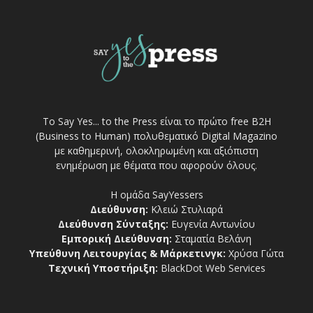
Το Say Yes... to the Press είναι το πρώτο free Β2Η
(Business to Human) πολυθεματικό Digital Magazino
με καθημερινή, ολοκληρωμένη και αξιόπιστη
ενημέρωση με θέματα που αφορούν όλους.
Η ομάδα SayYessers
Διεύθυνση:
Κλειώ Στυλιαρά
Διεύθυνση Σύνταξης:
Ευγενία Αντωνίου
Εμπορική Διεύθυνση:
Σταματία Βελάνη
Υπεύθυνη Λειτουργίας & Μάρκετινγκ:
Χρύσα Γώτα
Τεχνική Υποστήριξη:
BlackDot Web Services