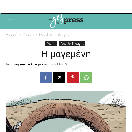
Αρχική
Post it
Food for Thought
Post it
Food for Thought
Η μαγεμένη
Από
say yes to the press
-
28/11/2024