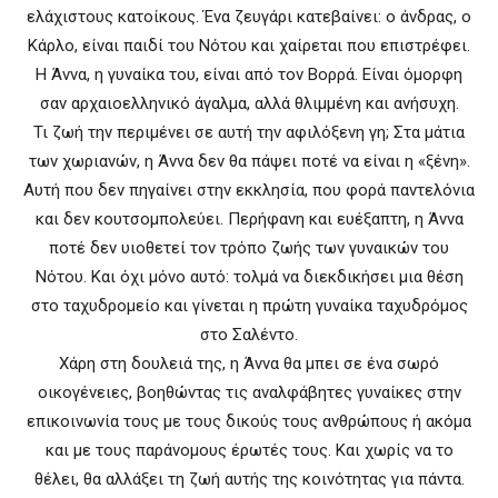
ελάχιστους κατοίκους. Ένα ζευγάρι κατεβαίνει: ο άνδρας, ο
Κάρλο, είναι παιδί του Νότου και χαίρεται που επιστρέφει.
Η Άννα, η γυναίκα του, είναι από τον Βορρά. Είναι όμορφη
σαν αρχαιοελληνικό άγαλμα, αλλά θλιμμένη και ανήσυχη.
Τι ζωή την περιμένει σε αυτή την αφιλόξενη γη; Στα μάτια
των χωριανών, η Άννα δεν θα πάψει ποτέ να είναι η «ξένη».
Αυτή που δεν πηγαίνει στην εκκλησία, που φορά παντελόνια
και δεν κουτσομπολεύει. Περήφανη και ευέξαπτη, η Άννα
ποτέ δεν υιοθετεί τον τρόπο ζωής των γυναικών του
Νότου. Και όχι μόνο αυτό: τολμά να διεκδικήσει μια θέση
στο ταχυδρομείο και γίνεται η πρώτη γυναίκα ταχυδρόμος
στο Σαλέντο.
Χάρη στη δουλειά της, η Άννα θα μπει σε ένα σωρό
οικογένειες, βοηθώντας τις αναλφάβητες γυναίκες στην
επικοινωνία τους με τους δικούς τους ανθρώπους ή ακόμα
και με τους παράνομους έρωτές τους. Και χωρίς να το
θέλει, θα αλλάξει τη ζωή αυτής της κοινότητας για πάντα.