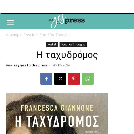
Αρχική
Post it
Food for Thought
Post it
Food for Thought
Η ταχυδρόμος
Από
say yes to the press
-
20/11/2024