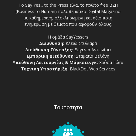
Το Say Yes... to the Press είναι το πρώτο free Β2Η
(Business to Human) πολυθεματικό Digital Magazino
με καθημερινή, ολοκληρωμένη και αξιόπιστη
ενημέρωση με θέματα που αφορούν όλους.
Η ομάδα SayYessers
Διεύθυνση:
Κλειώ Στυλιαρά
Διεύθυνση Σύνταξης:
Ευγενία Αντωνίου
Εμπορική Διεύθυνση:
Σταματία Βελάνη
Υπεύθυνη Λειτουργίας & Μάρκετινγκ:
Χρύσα Γώτα
Τεχνική Υποστήριξη:
BlackDot Web Services
Ταυτότητα