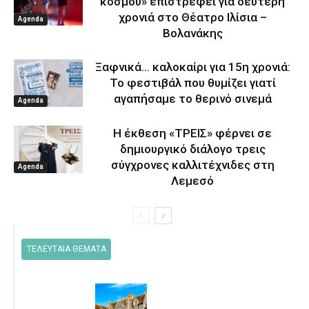
κόσμου» επιστρέφει για δεύτερη
χρονιά στο Θέατρο Ιλίσια –
Agenda
Βολανάκης
Ξαφνικά… καλοκαίρι για 15η χρονιά:
Το φεστιβάλ που θυμίζει γιατί
αγαπήσαμε το θερινό σινεμά
Agenda
Η έκθεση «ΤΡΕΙΣ» φέρνει σε
δημιουργικό διάλογο τρεις
σύγχρονες καλλιτέχνιδες στη
Agenda
Λεμεσό
ΤΕΛΕΥΤΑΙΑ ΘΕΜΑΤΑ