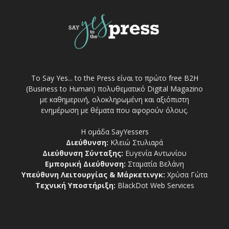
Το Say Yes... to the Press είναι το πρώτο free Β2Η
(Business to Human) πολυθεματικό Digital Magazino
με καθημερινή, ολοκληρωμένη και αξιόπιστη
ενημέρωση με θέματα που αφορούν όλους.
Η ομάδα SayYessers
Διεύθυνση:
Κλειώ Στυλιαρά
Διεύθυνση Σύνταξης:
Ευγενία Αντωνίου
Εμπορική Διεύθυνση:
Σταματία Βελάνη
Υπεύθυνη Λειτουργίας & Μάρκετινγκ:
Χρύσα Γώτα
Τεχνική Υποστήριξη:
BlackDot Web Services