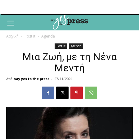
Αρχική
Post it
Agenda
Post it
Agenda
Μια Ζωή, με τη Νένα
Μεντή
Από
say yes to the press
-
27/11/2024