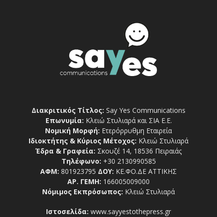
Διακριτικός Τίτλος:
Say Yes Communications
Επωνυμία:
Κλειώ Στυλιαρά και ΣΙΑ Ε.Ε.
Νομική Μορφή:
Ετερόρρυθμη Εταιρεία
Ιδιοκτήτης & Κύριος Μέτοχος:
Κλειώ Στυλιαρά
Έδρα & Γραφεία:
Σκουζέ 14, 18536 Πειραιάς
Τηλέφωνο:
+30 2130990585
ΑΦΜ:
801923795
ΔΟΥ:
ΚΕ.ΦΟ.ΔΕ ΑΤΤΙΚΗΣ
ΑΡ. ΓΕΜΗ:
166005009000
Νόμιμος Εκπρόσωπος:
Κλειώ Στυλιαρά
Ιστοσελίδα:
www.sayyestothepress.gr