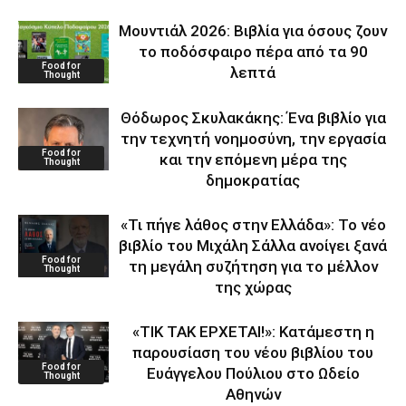
Μουντιάλ 2026: Βιβλία για όσους ζουν
το ποδόσφαιρο πέρα από τα 90
Food for
λεπτά
Thought
Θόδωρος Σκυλακάκης: Ένα βιβλίο για
την τεχνητή νοημοσύνη, την εργασία
Food for
και την επόμενη μέρα της
Thought
δημοκρατίας
«Τι πήγε λάθος στην Ελλάδα»: Το νέο
βιβλίο του Μιχάλη Σάλλα ανοίγει ξανά
Food for
τη μεγάλη συζήτηση για το μέλλον
Thought
της χώρας
«ΤΙΚ ΤΑΚ ΕΡΧΕΤΑΙ!»: Κατάμεστη η
παρουσίαση του νέου βιβλίου του
Food for
Ευάγγελου Πούλιου στο Ωδείο
Thought
Αθηνών