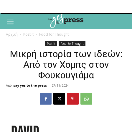
Αρχική
Post it
Food for Thought
Post it
Food for Thought
Μικρή ιστορία των ιδεών:
Από τον Χομπς στον
Φουκουγιάμα
Από
say yes to the press
-
27/11/2024